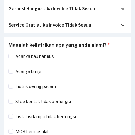
Garansi Hangus Jika Invoice Tidak Sesuai
Service Gratis Jika Invoice Tidak Sesuai
Pastikan kwitansi/invoice yang diterbitkan dari Sejasa
sesuai dengan pengerjaan sesungguhnya di tempat Anda:
Apabila Anda menerima perbedaan invoice antara
Masalah kelistrikan apa yang anda alami?
*
Invoice akan dikirimkan via Email / Whatsapp.
pengerjaan service di lapangan dengan transaksi yang
Jika tidak sesuai, garansi akan hangus.
dilaporkan oleh Penyedia Jasa, silakan laporkan perbedaan
Adanya bau hangus
Jika ada pekerjaan tambahan ketika invoice sudah terbit,
invoice di aplikasi Sejasa.
harus dilaporkan ke
hello@sejasa.com
.
Adanya bunyi
Dengan melaporkan perbedaan nilai invoice, Sejasa akan
Selengkapnya ada di bagian
syarat dan ketentuan
memberikan voucher maksimal Rp250,000 senilai invoice
Listrik sering padam
pekerjaan Anda.
Stop kontak tidak berfungsi
Voucher tersebut akan dikirimkan melalui email atau
WhatsApp Official Sejasa, disertai informasi detail cara
Instalasi lampu tidak berfungsi
klaim voucher dan pemakaiannya.
MCB bermasalah