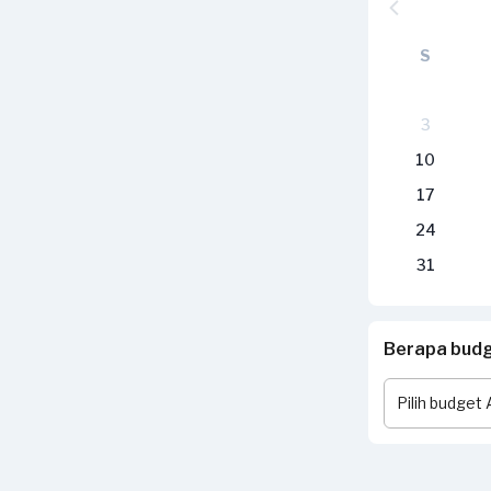
S
3
10
17
24
31
Berapa budge