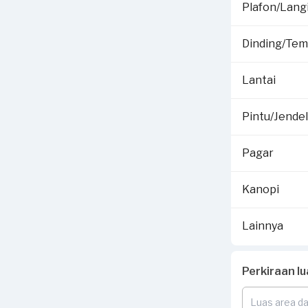
Plafon/Langi
Dinding/Te
Lantai
Pintu/Jende
Pagar
Kanopi
Lainnya
Perkiraan l