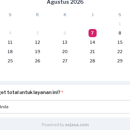
Agustus 2026
S
R
K
J
S
1
4
5
6
7
8
11
12
13
14
15
18
19
20
21
22
25
26
27
28
29
t total untuk layanan ini?
*
Powered by
sejasa.com