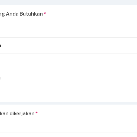
ng Anda Butuhkan
*
n
u
kan dikerjakan
*