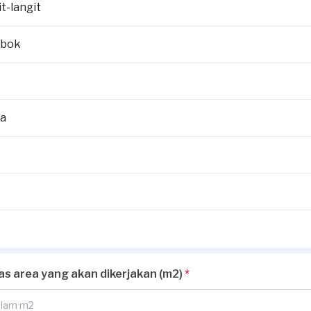
t-langit
mbok
la
uas area yang akan dikerjakan (m2)
*