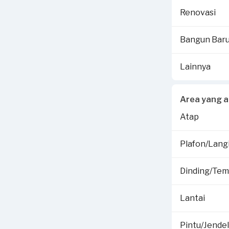
Renovasi
Bangun Bar
Lainnya
Area yang a
Atap
Plafon/Langi
Dinding/Te
Lantai
Pintu/Jende