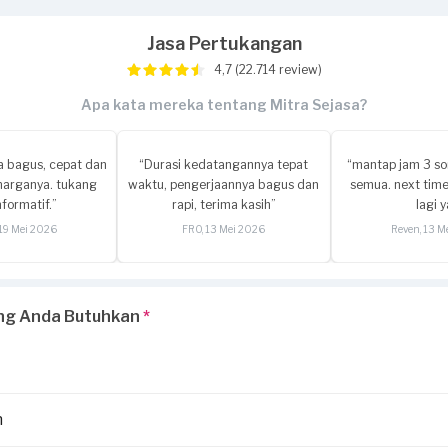
Jasa Pertukangan
4,7 (22.714 review)
Apa kata mereka tentang Mitra Sejasa?
a bagus, cepat dan
“Durasi kedatangannya tepat
“mantap jam 3 so
 harganya. tukang
waktu, pengerjaannya bagus dan
semua. next time
nformatif.”
rapi, terima kasih”
lagi y
 19 Mei 2026
FRO, 13 Mei 2026
Reven, 13 M
ng Anda Butuhkan
*
n