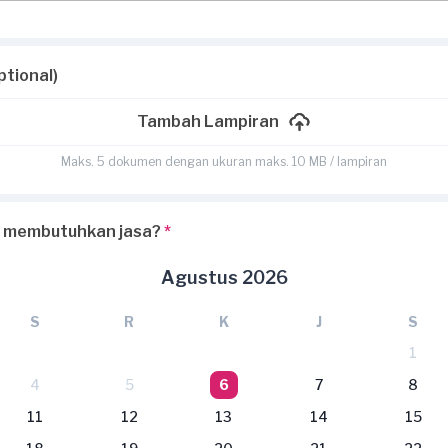
ptional)
Tambah Lampiran
Maks. 5 dokumen dengan ukuran maks. 10 MB / lampiran
 membutuhkan jasa?
*
Agustus 2026
S
R
K
J
S
1
4
5
6
7
8
11
12
13
14
15