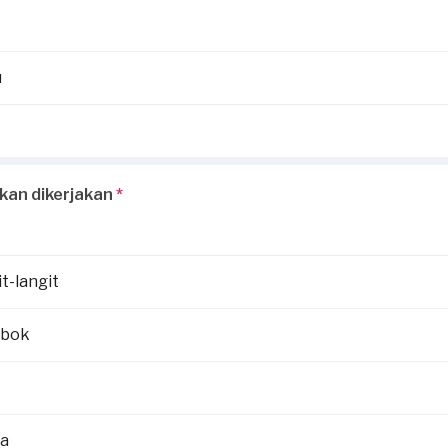
u
kan dikerjakan
*
t-langit
mbok
la