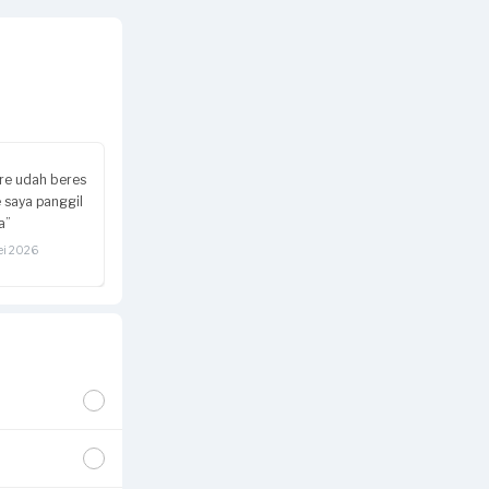
re udah beres
 saya panggil
a”
ei 2026