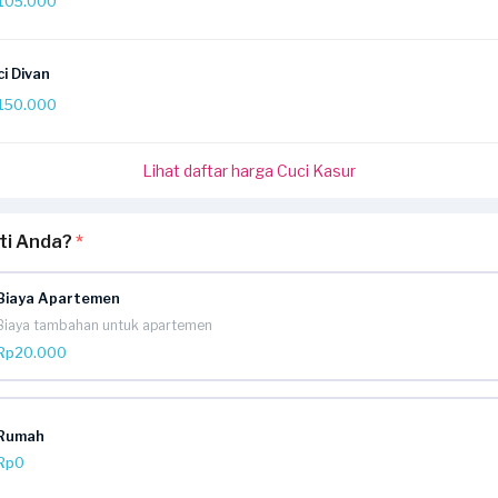
105.000
i Divan
150.000
Lihat daftar harga Cuci Kasur
rti Anda?
*
Biaya Apartemen
Biaya tambahan untuk apartemen
Rp20.000
Rumah
Rp0