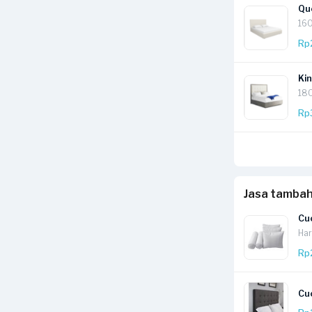
Qu
16
Rp
Kin
18
Rp
Jasa tamba
Cuc
Har
Rp
Cu