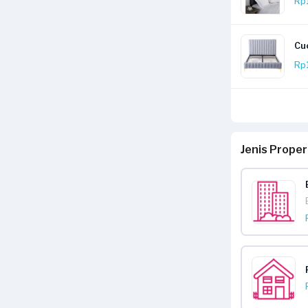
Rp
Cuc
Rp
Jenis Prope