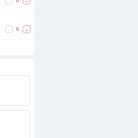
0
-
+
0
-
+