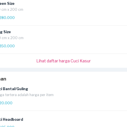
een Size
0 cm x 200 cm
280.000
g Size
0 cm x 200 cm
350.000
Lihat daftar harga Cuci Kasur
han
i Bantal/Guling
ga tertera adalah harga per item
20.000
ci Headboard