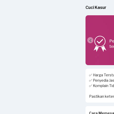
Cuci Kasur
✅ Harga Tersta
✅ Penyedia Jas
✅ Komplain Tid
Pastikan keter
Cara Memesa