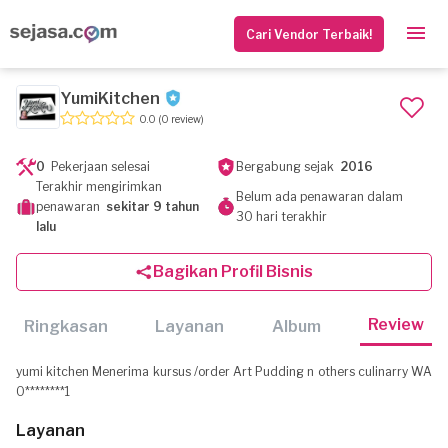
Cari Vendor Terbaik!
YumiKitchen
0.0
(0 review)
0
Pekerjaan selesai
Bergabung sejak
2016
Terakhir mengirimkan
Belum ada penawaran dalam
penawaran
sekitar 9 tahun
30 hari terakhir
lalu
Bagikan Profil Bisnis
Review
Ringkasan
Layanan
Album
yumi kitchen Menerima kursus /order Art Pudding n others culinarry WA
O********1
Layanan