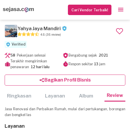
Cari Vendor Terbaik!
Yahya Jaya Mandiri
4.8
(38 review)
Verified
58
Pekerjaan selesai
Bergabung sejak
2021
Terakhir mengirimkan
Respon sekitar
13
jam
penawaran
12 hari lalu
Bagikan Profil Bisnis
Review
Ringkasan
Layanan
Album
Jasa Renovasi dan Perbaikan Rumah, mulai dari pertukangan, borongan
dan bengkel las
Layanan