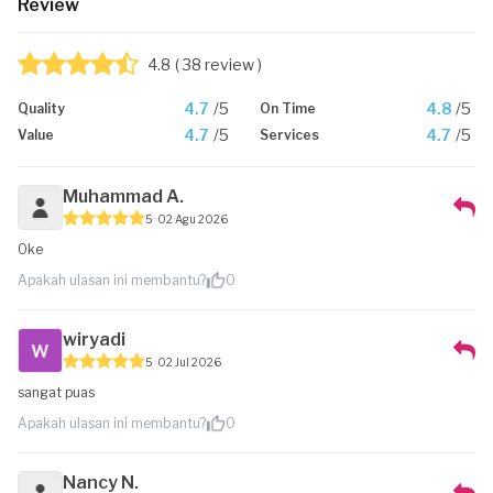
Review
4.8
( 38 review )
4.7
/5
4.8
/5
Quality
On Time
4.7
/5
4.7
/5
Value
Services
Muhammad A.
5
02 Agu 2026
Oke
Apakah ulasan ini membantu?
0
wiryadi
5
02 Jul 2026
sangat puas
Apakah ulasan ini membantu?
0
Nancy N.