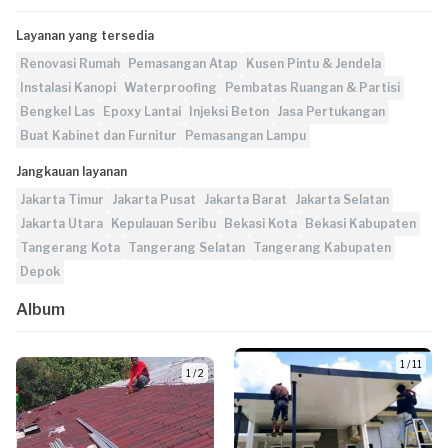
Layanan yang tersedia
Renovasi Rumah
Pemasangan Atap
Kusen Pintu & Jendela
Instalasi Kanopi
Waterproofing
Pembatas Ruangan & Partisi
Bengkel Las
Epoxy Lantai
Injeksi Beton
Jasa Pertukangan
Buat Kabinet dan Furnitur
Pemasangan Lampu
Jangkauan layanan
Jakarta Timur
Jakarta Pusat
Jakarta Barat
Jakarta Selatan
Jakarta Utara
Kepulauan Seribu
Bekasi Kota
Bekasi Kabupaten
Tangerang Kota
Tangerang Selatan
Tangerang Kabupaten
Depok
Album
1 / 11
1 / 2