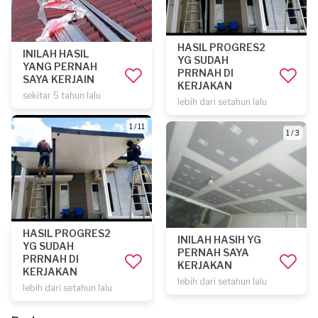
HASIL PROGRES2
INILAH HASIL
YG SUDAH
YANG PERNAH
PRRNAH DI
SAYA KERJAIN
KERJAKAN
sekitar 5 tahun lalu
lebih dari setahun lalu
1 / 11
1 / 3
HASIL PROGRES2
INILAH HASIH YG
YG SUDAH
PERNAH SAYA
PRRNAH DI
KERJAKAN
KERJAKAN
lebih dari setahun lalu
lebih dari setahun lalu