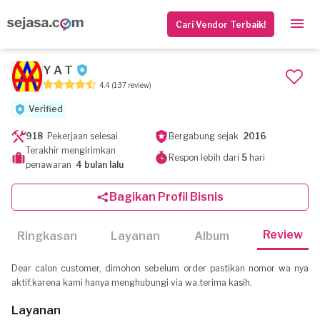
Cari Vendor Terbaik!
Y A T
4.4
(137 review)
Verified
918
Pekerjaan selesai
Bergabung sejak
2016
Terakhir mengirimkan
Respon lebih dari
5
hari
penawaran
4 bulan lalu
Bagikan Profil Bisnis
Review
Ringkasan
Layanan
Album
Dear calon customer, dimohon sebelum order pastikan nomor wa nya
aktif,karena kami hanya menghubungi via wa.terima kasih.
Layanan