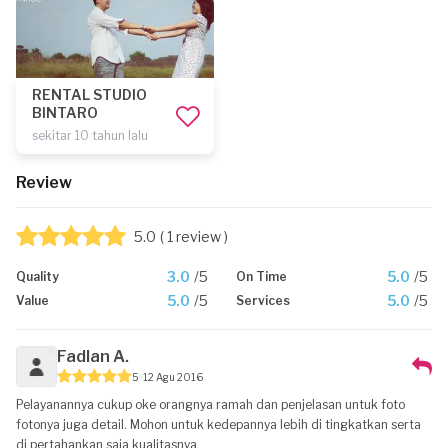
RENTAL STUDIO
BINTARO
sekitar 10 tahun lalu
Review
5.0
( 1 review )
3.0
/5
5.0
/5
Quality
On Time
5.0
/5
5.0
/5
Value
Services
Fadlan A.
5
12 Agu 2016
Pelayanannya cukup oke orangnya ramah dan penjelasan untuk foto
fotonya juga detail. Mohon untuk kedepannya lebih di tingkatkan serta
di pertahankan saja kualitasnya