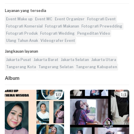
Layanan yang tersedia
Event Make up
Event MC
Event Organizer
Fotografi Event
Fotografi Komersial
Fotografi Makanan
Fotografi Prewedding
Fotografi Produk
Fotografi Wedding
Pengeditan Video
Ulang Tahun Anak
Videografer Event
Jangkauan layanan
Jakarta Pusat
Jakarta Barat
Jakarta Selatan
Jakarta Utara
Tangerang Kota
Tangerang Selatan
Tangerang Kabupaten
Album
1 / 1
1 / 1