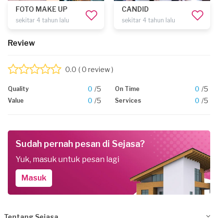
FOTO MAKE UP
CANDID
sekitar 4 tahun lalu
sekitar 4 tahun lalu
Review
0.0
( 0 review )
0
/5
0
/5
Quality
On Time
0
/5
0
/5
Value
Services
Sudah pernah pesan di Sejasa?
Yuk, masuk untuk pesan lagi
Masuk
Tentang Sejasa