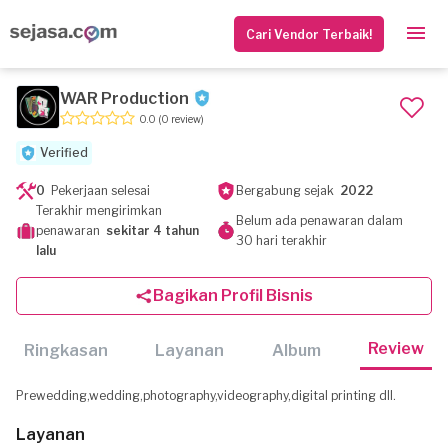
Cari Vendor Terbaik!
WAR Production
0.0
(0 review)
Verified
0
Pekerjaan selesai
Bergabung sejak
2022
Terakhir mengirimkan
Belum ada penawaran dalam
penawaran
sekitar 4 tahun
30 hari terakhir
lalu
Bagikan Profil Bisnis
Review
Ringkasan
Layanan
Album
Prewedding,wedding,photography,videography,digital printing dll.
Layanan