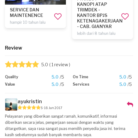
KANOPI ATAP
SERVICE DAN
TRIMDEK -
MAINTENENCE
KANTOR BPJS
KETENAGAKERJAAN
hampir 10 tahun lalu
- CAB. GIANYAR
lebih dari 8 tahun lalu
Review
5.0
( 1 review )
5.0
/5
5.0
/5
Quality
On Time
5.0
/5
5.0
/5
Value
Services
ayukristin
5
18 Jun 2017
Pelayanan yang diberikan sangat ramah, komunikatif, informasi
diberikan secara jelas, pengerjaan sesuai dengan waktu yang
ditargetkan, saya rasa sangat puas memilih penyedia jasa ini. terima
kasih sebelumnya sudah banyak membantu saya.