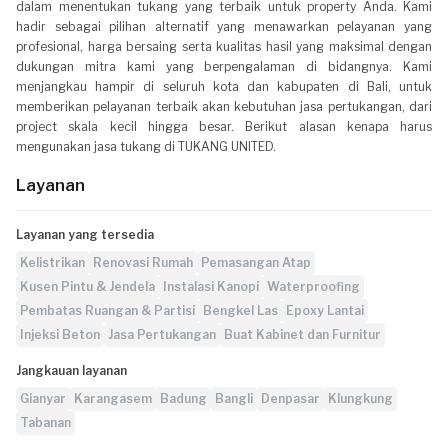
dalam menentukan tukang yang terbaik untuk property Anda. Kami
hadir sebagai pilihan alternatif yang menawarkan pelayanan yang
profesional, harga bersaing serta kualitas hasil yang maksimal dengan
dukungan mitra kami yang berpengalaman di bidangnya. Kami
menjangkau hampir di seluruh kota dan kabupaten di Bali, untuk
memberikan pelayanan terbaik akan kebutuhan jasa pertukangan, dari
project skala kecil hingga besar. Berikut alasan kenapa harus
mengunakan jasa tukang di TUKANG UNITED.
Layanan
Layanan yang tersedia
Kelistrikan
Renovasi Rumah
Pemasangan Atap
Kusen Pintu & Jendela
Instalasi Kanopi
Waterproofing
Pembatas Ruangan & Partisi
Bengkel Las
Epoxy Lantai
Injeksi Beton
Jasa Pertukangan
Buat Kabinet dan Furnitur
Jangkauan layanan
Gianyar
Karangasem
Badung
Bangli
Denpasar
Klungkung
Tabanan