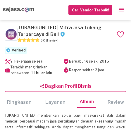
Cari Vendor Terbaik!
TUKANG UNITED | Mitra Jasa Tukang
Terpercaya di Bali
5.0
(1 review)
Verified
7
Pekerjaan selesai
Bergabung sejak
2016
Terakhir mengirimkan
Respon sekitar
2
jam
penawaran
11 bulan lalu
Bagikan Profil Bisnis
Album
Ringkasan
Layanan
Review
TUKANG UNITED memberikan solusi bagi masyarakat Bali dalam
mencari berbagai macam jasa pertukangan dengan akses yang mudah
serta informatif sehingga Anda dapat menghemat uang dan waktu