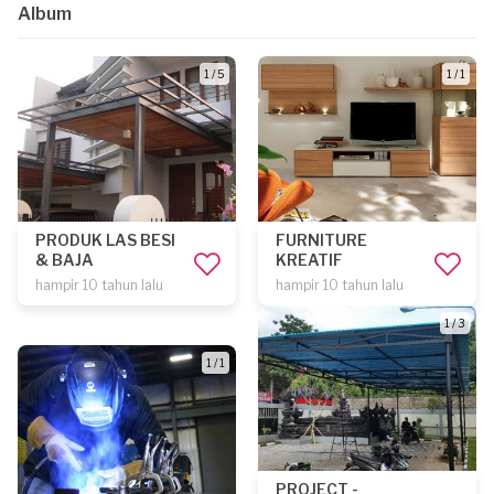
Album
1 / 5
1 / 1
PRODUK LAS BESI
FURNITURE
& BAJA
KREATIF
hampir 10 tahun lalu
hampir 10 tahun lalu
1 / 3
1 / 1
PROJECT -