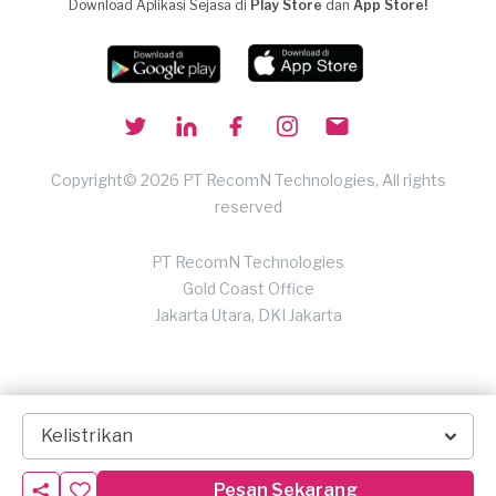
Download Aplikasi Sejasa di
Play Store
dan
App Store!
Copyright© 2026 PT RecomN Technologies, All rights
reserved
PT RecomN Technologies
Gold Coast Office
Jakarta Utara, DKI Jakarta
Kelistrikan
Pesan Sekarang