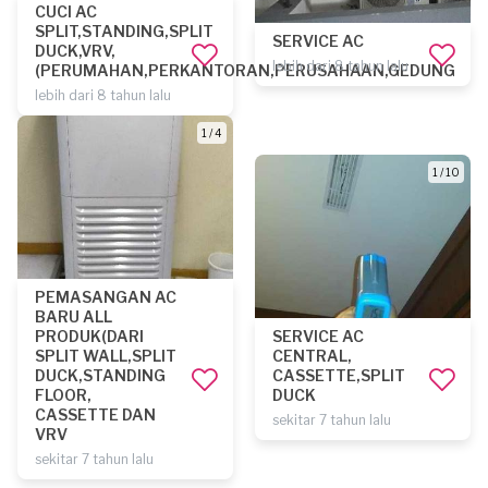
CUCI AC
SPLIT,STANDING,SPLIT
SERVICE AC
DUCK,VRV,
lebih dari 8 tahun lalu
(PERUMAHAN,PERKANTORAN,PERUSAHAAN,GEDUNG
lebih dari 8 tahun lalu
1 / 4
1 / 10
PEMASANGAN AC
BARU ALL
PRODUK(DARI
SERVICE AC
SPLIT WALL,SPLIT
CENTRAL,
DUCK,STANDING
CASSETTE,SPLIT
FLOOR,
DUCK
CASSETTE DAN
sekitar 7 tahun lalu
VRV
sekitar 7 tahun lalu