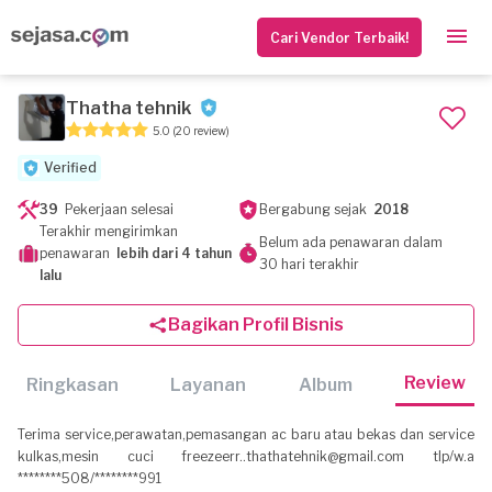
Cari Vendor Terbaik!
Thatha tehnik
5.0
(20 review)
Verified
39
Pekerjaan selesai
Bergabung sejak
2018
Terakhir mengirimkan
Belum ada penawaran dalam
penawaran
lebih dari 4 tahun
30 hari terakhir
lalu
Bagikan Profil Bisnis
Review
Ringkasan
Layanan
Album
Terima service,perawatan,pemasangan ac baru atau bekas dan service
kulkas,mesin cuci freezeerr..thathatehnik@gmail.com tlp/w.a
********508/********991