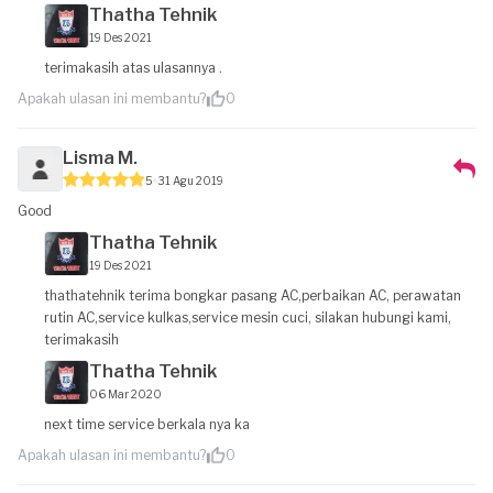
Thatha Tehnik
19 Des 2021
terimakasih atas ulasannya .
Apakah ulasan ini membantu?
0
Lisma M.
5
31 Agu 2019
Good
Thatha Tehnik
19 Des 2021
thathatehnik terima bongkar pasang AC,perbaikan AC, perawatan
rutin AC,service kulkas,service mesin cuci, silakan hubungi kami,
terimakasih
Thatha Tehnik
06 Mar 2020
next time service berkala nya ka
Apakah ulasan ini membantu?
0