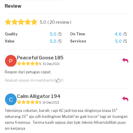
Review
5.0
( 20 review )
5.0
/5
4.6
/5
Quality
On Time
5.0
/5
5.0
/5
Value
Services
Peaceful Goose 185
5
31 Des 2021
Respon dari petugas cepat,
Apakah ulasan ini membantu?
0
Calm Alligator 194
5
19 Des 2021
Teknisinya cekatan, bersih, rapi AC jadi berasa dinginnya biasa 16°
sekarang 26° aja udh kedinginan Mudah²an gak bocor² lagi air buangan
sama freonnya.. Terima kasih sejasa dan bpk teknisi Alhamdulillah puas
sm kerjanya