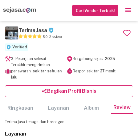
Cari Vendor Terbaik!
Terima Jasa
5.0
(2 review)
Verified
3
Pekerjaan selesai
Bergabung sejak
2025
Terakhir mengirimkan
penawaran
sekitar sebulan
Respon sekitar
27
menit
lalu
Bagikan Profil Bisnis
Review
Ringkasan
Layanan
Album
Terima jasa tenaga dan borongan
Layanan