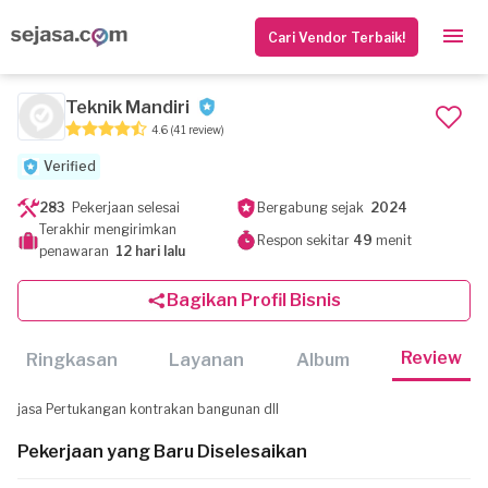
Cari Vendor Terbaik!
Teknik Mandiri
4.6
(41 review)
Verified
283
Pekerjaan selesai
Bergabung sejak
2024
Terakhir mengirimkan
Respon sekitar
49
menit
penawaran
12 hari lalu
Bagikan Profil Bisnis
Review
Ringkasan
Layanan
Album
jasa Pertukangan kontrakan bangunan dll
Pekerjaan yang Baru Diselesaikan