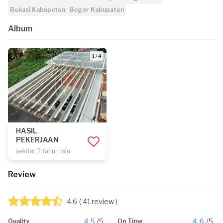
Bekasi Kabupaten
Bogor Kabupaten
Album
1 / 4
HASIL
PEKERJAAN
sekitar 2 tahun lalu
Review
4.6
( 41 review )
4.5
/5
4.6
/5
Quality
On Time