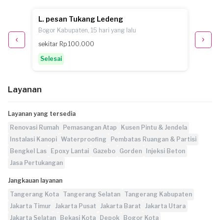
L. pesan Tukang Ledeng
S.H. 
Bogor Kabupaten, 15 hari yang lalu
Tangera
sekitar Rp 100.000
Selesa
Selesai
Layanan
Layanan yang tersedia
Renovasi Rumah
Pemasangan Atap
Kusen Pintu & Jendela
Instalasi Kanopi
Waterproofing
Pembatas Ruangan & Partisi
Bengkel Las
Epoxy Lantai
Gazebo
Gorden
Injeksi Beton
Jasa Pertukangan
Jangkauan layanan
Tangerang Kota
Tangerang Selatan
Tangerang Kabupaten
Jakarta Timur
Jakarta Pusat
Jakarta Barat
Jakarta Utara
Jakarta Selatan
Bekasi Kota
Depok
Bogor Kota