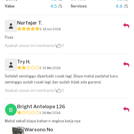
4.5
/5
4.6
/5
Value
Services
Nurfajar T.
5
16 Jun 2026
Puas
Apakah ulasan ini membantu?
0
Try H.
2
31 Mei 2026
Setelah seminggu diperbaiki rusak lagi. Biaya mahal padahal baru
seminggu sudah rusak lagi dan sudah tidak ada garansi.
Apakah ulasan ini membantu?
0
Bright Antelope 126
1
26 Mei 2026
Mahal sekali biaya bahan n ongkos kerja nya
Warsono No