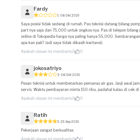
Fardy
1
06 Okt 2019
Saya posisi tidak sedang di rumah. Pas teknisi datang bilang po
part nya saja dan 75,000 untuk ongkos nya. Pas di telepon bilang 
online di Tokopedia harga nya paling hanya 55,000. Sembarangan ka
apa kan pak? Jadi saya tidak dikasih kwitansi)
Apakah ulasan ini membantu?
0
jokosatriyo
3
06 Okt 2019
Pesan teknisi untuk membenarkan pemanas air gas. Janji awal jam 
servis. Waktu pembayaran minta 150 ribu, padahal kalau di cek di
Apakah ulasan ini membantu?
0
Ratih
5
25 Sep 2019
Pekerjaan sangat berkualitas
Apakah ulasan ini membantu?
0