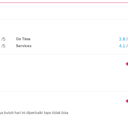
0
/5
3.8
On Time
0
/5
4.1
Services
a butuh hari ini diperbaiki tapo tidak bisa