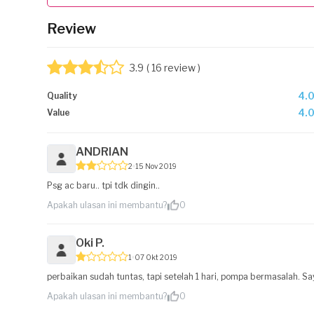
Review
3.9
( 16 review )
4.
Quality
4.
Value
ANDRIAN
2
15 Nov 2019
Psg ac baru.. tpi tdk dingin..
Apakah ulasan ini membantu?
0
Oki P.
1
07 Okt 2019
perbaikan sudah tuntas, tapi setelah 1 hari, pompa bermasalah. Say
Apakah ulasan ini membantu?
0