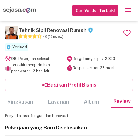
Cari Vendor Terbaik!
Tehnik Sipil Renovasi Rumah
4.9
(29 review)
Verified
96
Pekerjaan selesai
Bergabung sejak
2020
Terakhir mengirimkan
Respon sekitar
23
menit
penawaran
2 hari lalu
Bagikan Profil Bisnis
Review
Ringkasan
Layanan
Album
Penyedia jasa Bangun dan Renovasi
Pekerjaan yang Baru Diselesaikan