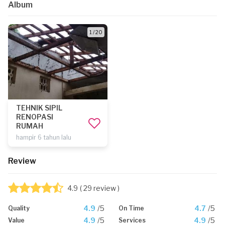
Album
1 / 20
TEHNIK SIPIL
RENOPASI
RUMAH
hampir 6 tahun lalu
Review
4.9
( 29 review )
4.9
/5
4.7
/5
Quality
On Time
4.9
/5
4.9
/5
Value
Services