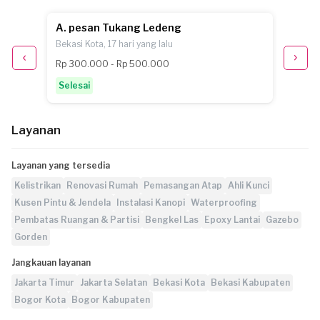
A. pesan Tukang Ledeng
Z. pe
Bekasi Kota, 17 hari yang lalu
Bekasi 
Rp 300.000 - Rp 500.000
Selesa
Selesai
Layanan
Layanan yang tersedia
Kelistrikan
Renovasi Rumah
Pemasangan Atap
Ahli Kunci
Kusen Pintu & Jendela
Instalasi Kanopi
Waterproofing
Pembatas Ruangan & Partisi
Bengkel Las
Epoxy Lantai
Gazebo
Gorden
Jangkauan layanan
Jakarta Timur
Jakarta Selatan
Bekasi Kota
Bekasi Kabupaten
Bogor Kota
Bogor Kabupaten