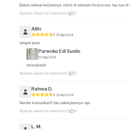
Belum selesai kerjaannya, minta di selesain invoice nya, tau nya d
Apakah ulasan ini membantu?
0
Allin
5
19 Sep 2024
sangat puas
Purwoko Edi Susilo
20 Sep 2024
terimakasih
Apakah ulasan ini membantu?
0
Rahma D.
5
13 Apr 2024
Vendor komunikatif dan pekerjaannya rapi.
Apakah ulasan ini membantu?
0
L. M.