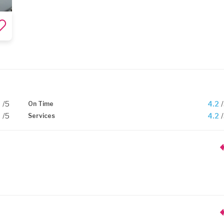
6
/5
4.2
On Time
6
/5
4.2
Services