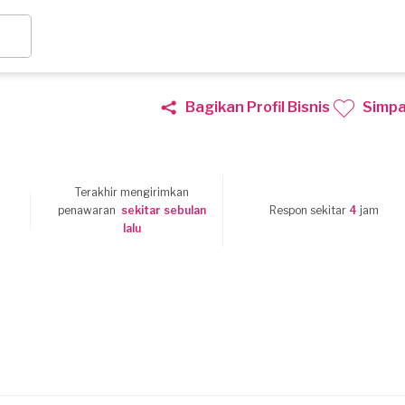
Bagikan Profil Bisnis
Simp
Terakhir mengirimkan
3
penawaran
sekitar sebulan
Respon sekitar
4
jam
lalu