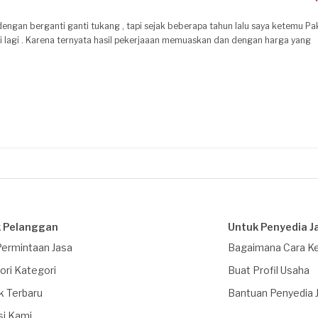
ngan berganti ganti tukang , tapi sejak beberapa tahun lalu saya ketemu Pa
di lagi . Karena ternyata hasil pekerjaaan memuaskan dan dengan harga yang
 Pelanggan
Untuk Penyedia J
Permintaan Jasa
Bagaimana Cara Ke
ori Kategori
Buat Profil Usaha
k Terbaru
Bantuan Penyedia 
si Kami