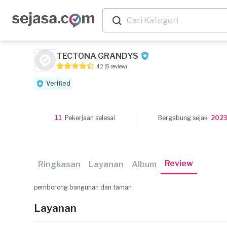
TECTONA GRANDYS
4.2
(5 review)
Verified
11
Pekerjaan selesai
Bergabung sejak
202
Review
Ringkasan
Layanan
Album
pemborong bangunan dan taman
Layanan