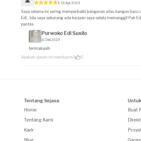
5
15 Apr 2023
Saya selama ini sering memperbaiki bangunan atau bangun baru de
Edi , bila saya sekarang ada kerjaan saya selalu memanggil Pak E
pantas.
Purwoko Edi Susilo
11 Des 2023
terimakasih
Apakah ulasan ini membantu?
0
Tentang Sejasa
Untuk
Home
Buat 
Tentang Kami
Direkt
Karir
Proye
Blog
Garan