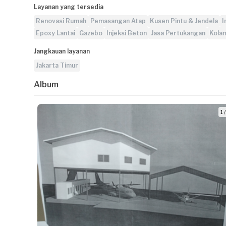
Layanan yang tersedia
Renovasi Rumah
Pemasangan Atap
Kusen Pintu & Jendela
I
Epoxy Lantai
Gazebo
Injeksi Beton
Jasa Pertukangan
Kolam
Jangkauan layanan
Jakarta Timur
Album
1 