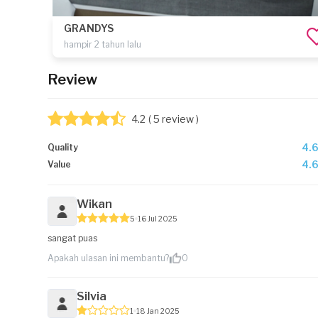
GRANDYS
hampir 2 tahun lalu
Review
4.2
( 5 review )
4.
Quality
4.
Value
Wikan
5
16 Jul 2025
sangat puas
Apakah ulasan ini membantu?
0
Silvia
1
18 Jan 2025