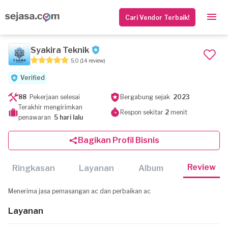
Cari Vendor Terbaik!
Syakira Teknik
5.0
(14 review)
Verified
88
Pekerjaan selesai
Bergabung sejak
2023
Terakhir mengirimkan
Respon sekitar
2
menit
penawaran
5 hari lalu
Bagikan Profil Bisnis
Review
Ringkasan
Layanan
Album
Menerima jasa pemasangan ac dan perbaikan ac
Layanan