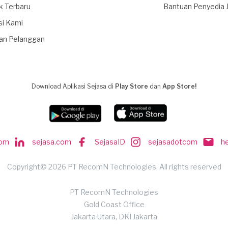
k Terbaru
Bantuan Penyedia 
si Kami
an Pelanggan
Download Aplikasi Sejasa di
Play Store
dan
App Store!
com
sejasa.com
SejasaID
sejasadotcom
h
Copyright© 2026 PT RecomN Technologies, All rights reserved
PT RecomN Technologies
Gold Coast Office
Jakarta Utara, DKI Jakarta