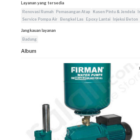
Layanan yang tersedia
Renovasi Rumah
Pemasangan Atap
Kusen Pintu & Jendela
I
Service Pompa Air
Bengkel Las
Epoxy Lantai
Injeksi Beton
Jangkauan layanan
Badung
Album
1