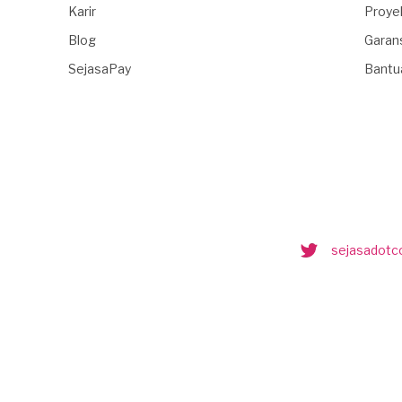
Karir
Proye
Blog
Garan
SejasaPay
Bantu
sejasadot