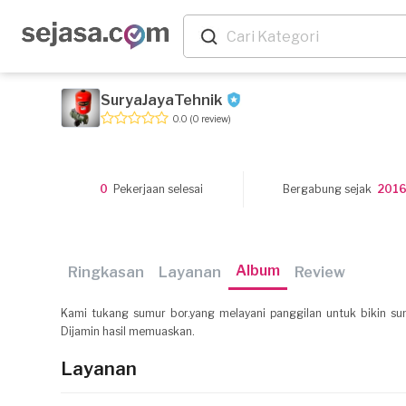
SuryaJayaTehnik
0.0
(0 review)
0
Pekerjaan selesai
Bergabung sejak
201
Album
Ringkasan
Layanan
Review
Kami tukang sumur bor.yang melayani panggilan untuk bikin sum
Dijamin hasil memuaskan.
Layanan