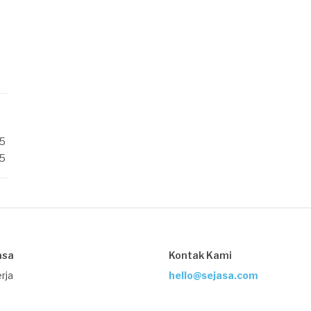
/5
/5
asa
Kontak Kami
rja
hello@sejasa.com