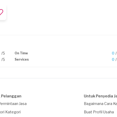
0
/5
0
On Time
0
/5
0
Services
 Pelanggan
Untuk Penyedia J
Permintaan Jasa
Bagaimana Cara Ke
ori Kategori
Buat Profil Usaha