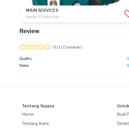
MAIN SERVICES
hampir 10 tahun lalu
Review
0.0
( 0 review )
Quality
Value
Tentang Sejasa
Untuk
Home
Buat 
Tentang Kami
Direkt