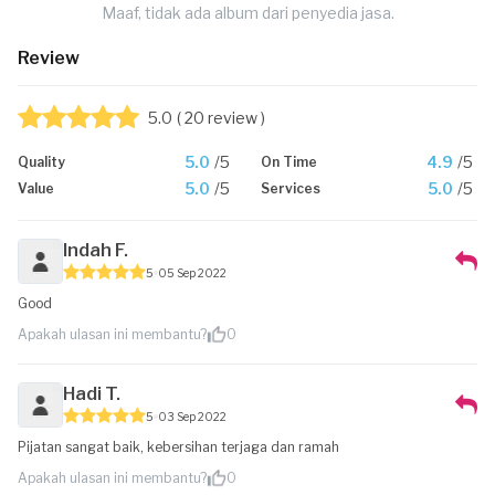
Maaf, tidak ada album dari penyedia jasa.
Review
5.0
( 20 review )
5.0
/5
4.9
/5
Quality
On Time
5.0
/5
5.0
/5
Value
Services
Indah F.
5
05 Sep 2022
Good
Apakah ulasan ini membantu?
0
Hadi T.
5
03 Sep 2022
Pijatan sangat baik, kebersihan terjaga dan ramah
Apakah ulasan ini membantu?
0