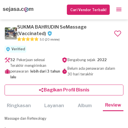
Cari Vendor Terbaik!
SUKMA BAHRUDIN SeMassage
(Vaccinated)
5.0
(20 review)
Verified
32
Pekerjaan selesai
Bergabung sejak
2022
Terakhir mengirimkan
Belum ada penawaran dalam
penawaran
lebih dari 3 tahun
30 hari terakhir
lalu
Bagikan Profil Bisnis
Review
Ringkasan
Layanan
Album
Massage dan Reflexology