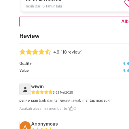
lebih dari 8 tahun lalu
Alb
Review
4.8
( 18 review )
4.
Quality
4.
Value
wiwin
5
22 Mei 2025
pengerjaan baik dan tanggung jawab mantap mas sugih
Apakah ulasan ini membantu?
0
Anonymous