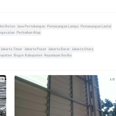
eksi Beton
Jasa Pertukangan
Pemasangan Lampu
Pemasangan Lantai
ngecatan
Perbaikan Atap
Jakarta Timur
Jakarta Pusat
Jakarta Barat
Jakarta Utara
bupaten
Bogor Kabupaten
Kepulauan Seribu
 / 6
1 / 2