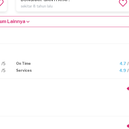
sekitar 8 tahun lalu
um Lainnya
9
/5
4.7
On Time
9
/5
4.9
Services