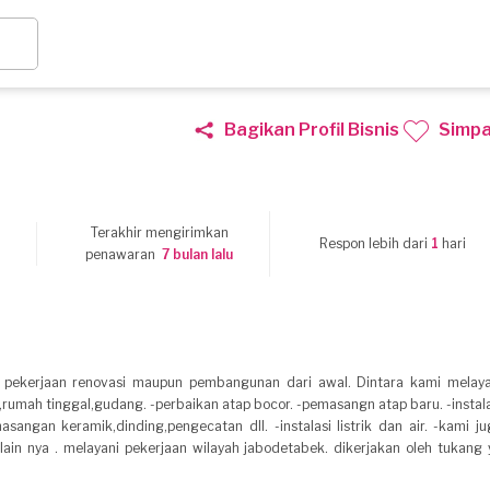
Bagikan Profil Bisnis
Simp
Terakhir mengirimkan
8
Respon lebih dari
1
hari
penawaran
7 bulan lalu
 pekerjaan renovasi maupun pembangunan dari awal. Dintara kami melaya
,rumah tinggal,gudang. -perbaikan atap bocor. -pemasangn atap baru. -instal
sangan keramik,dinding,pengecatan dll. -instalasi listrik dan air. -kami ju
lain nya . melayani pekerjaan wilayah jabodetabek. dikerjakan oleh tukang 