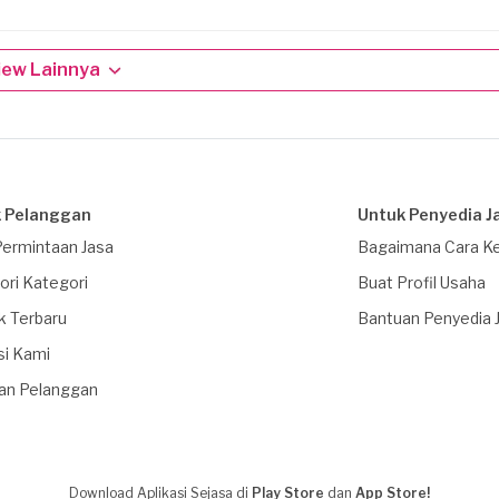
iew Lainnya
 Pelanggan
Untuk Penyedia J
Permintaan Jasa
Bagaimana Cara Ke
ori Kategori
Buat Profil Usaha
k Terbaru
Bantuan Penyedia 
si Kami
an Pelanggan
Download Aplikasi Sejasa di
Play Store
dan
App Store!