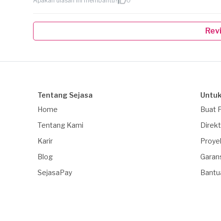
Apakah ulasan ini membantu?
0
Rev
Tentang Sejasa
Untuk
Home
Buat 
Tentang Kami
Direkt
Karir
Proye
Blog
Garan
SejasaPay
Bantu