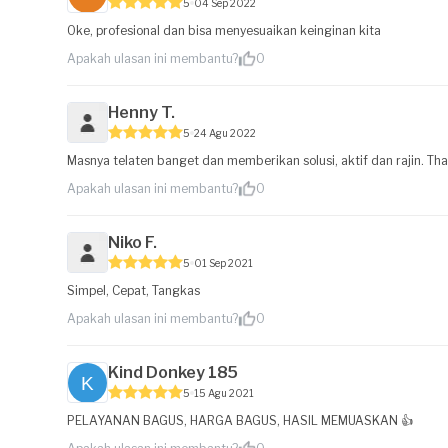
5
04 Sep 2022
Oke, profesional dan bisa menyesuaikan keinginan kita
Apakah ulasan ini membantu?
0
Henny T.
5
24 Agu 2022
Masnya telaten banget dan memberikan solusi, aktif dan rajin. T
Apakah ulasan ini membantu?
0
Niko F.
5
01 Sep 2021
Simpel, Cepat, Tangkas
Apakah ulasan ini membantu?
0
Kind Donkey 185
5
15 Agu 2021
PELAYANAN BAGUS, HARGA BAGUS, HASIL MEMUASKAN 👍