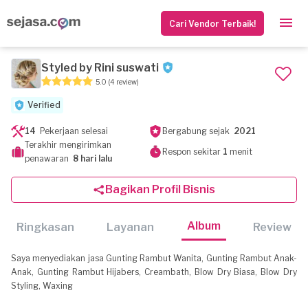
Cari Vendor Terbaik!
Styled by Rini suswati
5.0
(4 review)
Verified
14
Pekerjaan selesai
Bergabung sejak
2021
Terakhir mengirimkan
Respon sekitar
1
menit
penawaran
8 hari lalu
Bagikan Profil Bisnis
Album
Ringkasan
Layanan
Review
Saya menyediakan jasa Gunting Rambut Wanita, Gunting Rambut Anak-
Anak, Gunting Rambut Hijabers, Creambath, Blow Dry Biasa, Blow Dry
Styling, Waxing