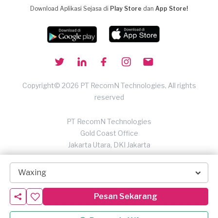
Download Aplikasi Sejasa di
Play Store
dan
App Store!
Copyright© 2026 PT RecomN Technologies, All rights
reserved
PT RecomN Technologies
Gold Coast Office
Jakarta Utara, DKI Jakarta
Waxing
Pesan Sekarang