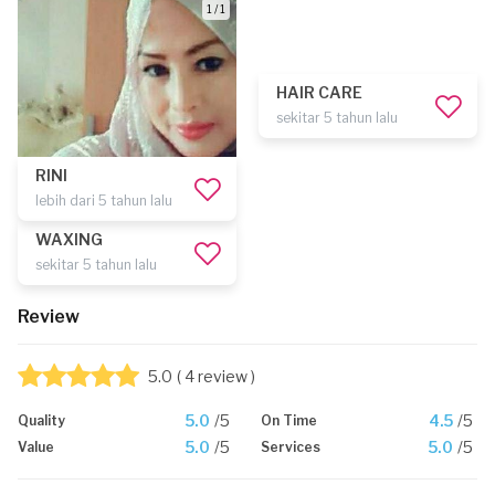
1 / 1
HAIR CARE
sekitar 5 tahun lalu
RINI
lebih dari 5 tahun lalu
WAXING
sekitar 5 tahun lalu
Review
5.0
( 4 review )
5.0
/5
4.5
/5
Quality
On Time
5.0
/5
5.0
/5
Value
Services