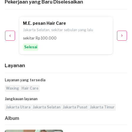
Pekerjaan yang Baru Diselesaikan
M.E. pesan Hair Care
R.Y. p
Jakarta Selatan, sekitar sebulan yang lalu
Jakarta
sekitar Rp 100.000
Rp 100
Selesai
Selesa
Layanan
Layanan yang tersedia
Waxing
Hair Care
Jangkauan layanan
Jakarta Utara
Jakarta Selatan
Jakarta Pusat
Jakarta Timur
Album