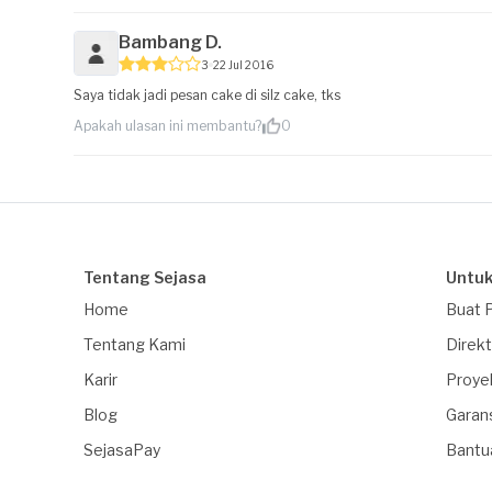
Bambang D.
3
22 Jul 2016
Saya tidak jadi pesan cake di silz cake, tks
Apakah ulasan ini membantu?
0
Tentang Sejasa
Untuk
Home
Buat 
Tentang Kami
Direkt
Karir
Proye
Blog
Garan
SejasaPay
Bantu