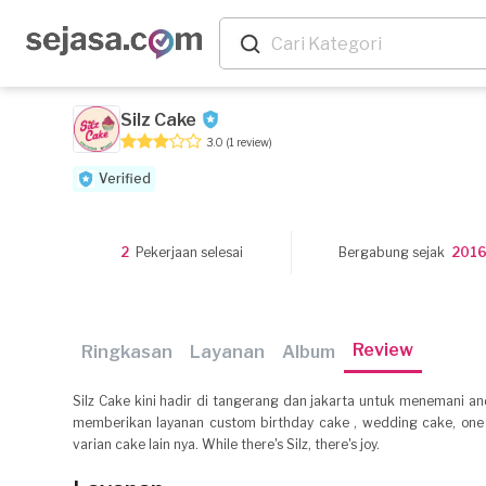
Silz Cake
3.0
(1 review)
Verified
2
Pekerjaan selesai
Bergabung sejak
201
Review
Ringkasan
Layanan
Album
Silz Cake kini hadir di tangerang dan jakarta untuk menemani a
memberikan layanan custom birthday cake , wedding cake, one 
varian cake lain nya. While there's Silz, there's joy.