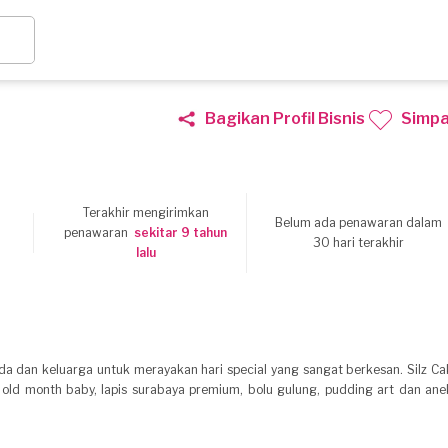
Bagikan Profil Bisnis
Simp
Terakhir mengirimkan
Belum ada penawaran dalam
6
penawaran
sekitar 9 tahun
30 hari terakhir
lalu
nda dan keluarga untuk merayakan hari special yang sangat berkesan. Silz Ca
old month baby, lapis surabaya premium, bolu gulung, pudding art dan ane