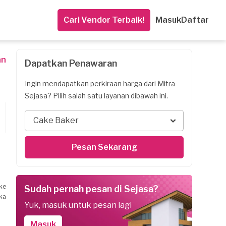
Cari Vendor Terbaik!
Masuk
Daftar
an
Dapatkan Penawaran
Ingin mendapatkan perkiraan harga dari Mitra
Sejasa? Pilih salah satu layanan dibawah ini.
Cake Baker
Pesan Sekarang
ke
Sudah pernah pesan di Sejasa?
ka
Yuk, masuk untuk pesan lagi
Masuk