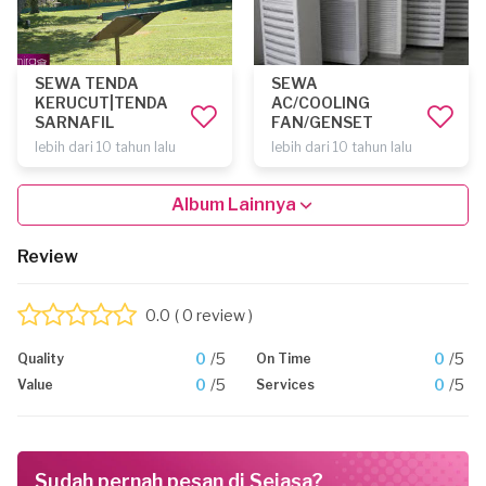
SEWA TENDA
SEWA
KERUCUT|TENDA
AC/COOLING
SARNAFIL
FAN/GENSET
lebih dari 10 tahun lalu
lebih dari 10 tahun lalu
Album Lainnya
Review
0.0
( 0 review )
0
/5
0
/5
Quality
On Time
0
/5
0
/5
Value
Services
Sudah pernah pesan di Sejasa?