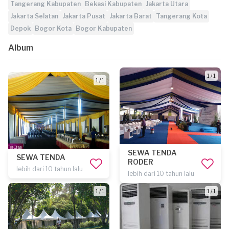
Tangerang Kabupaten
Bekasi Kabupaten
Jakarta Utara
Jakarta Selatan
Jakarta Pusat
Jakarta Barat
Tangerang Kota
Depok
Bogor Kota
Bogor Kabupaten
Album
1 / 1
1 / 1
SEWA TENDA
SEWA TENDA
RODER
lebih dari 10 tahun lalu
lebih dari 10 tahun lalu
1 / 1
1 / 1