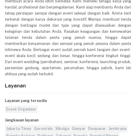
membuat acara Anda lebih berkelas. Kami memiliki tenaga kerja yang
handal, profesional dan berpengalaman. Kami siap membantu Anda dari
tahap persiapan sampai dengan event selesai dengan baik. Amira-tent
terkenal dengan karya dekorasi yang inovatif. Mampu membuat tenda
dengan berbagai model dan type yang dapat disesuaikan dengan
keinginan dan kebutuhan Anda. Rasakan keagungan dan kemewahan
tatanan tenda dalam pesta yang penuh nuansa, hingga dapat
memberikan kenyamanan dan sensasi yang penuh pesona dalam pesta
istimewa Anda. Berbagai event sudah pernah kami tangani dari event-
event skala kecil, sedang dan besar, hingga konferensi tingkat tinggi.
Dari event wedding (pernikahan), seminar, konferensi, launching produk,
peresmian gedung, apartemen, perumahan, hingga pabrik, kami lah
ahlinya yang sudah terbukti.
Layanan
Layanan yang tersedia
Event Organizer
Jangkauan layanan
Jakarta Timur
Gorontalo
Sibolga
Gianyar
Denpasar
Jembrana
Bangka Selatan
Belitung
Tabanan
Bangka
Pangkal Pinang