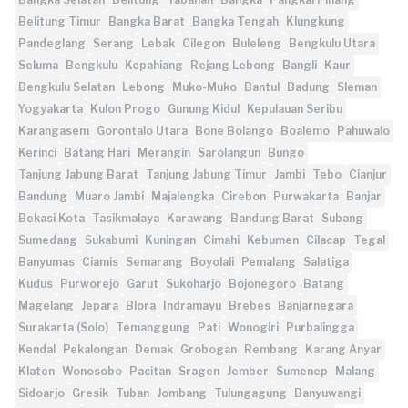
Belitung Timur
Bangka Barat
Bangka Tengah
Klungkung
Pandeglang
Serang
Lebak
Cilegon
Buleleng
Bengkulu Utara
Seluma
Bengkulu
Kepahiang
Rejang Lebong
Bangli
Kaur
Bengkulu Selatan
Lebong
Muko-Muko
Bantul
Badung
Sleman
Yogyakarta
Kulon Progo
Gunung Kidul
Kepulauan Seribu
Karangasem
Gorontalo Utara
Bone Bolango
Boalemo
Pahuwalo
Kerinci
Batang Hari
Merangin
Sarolangun
Bungo
Tanjung Jabung Barat
Tanjung Jabung Timur
Jambi
Tebo
Cianjur
Bandung
Muaro Jambi
Majalengka
Cirebon
Purwakarta
Banjar
Bekasi Kota
Tasikmalaya
Karawang
Bandung Barat
Subang
Sumedang
Sukabumi
Kuningan
Cimahi
Kebumen
Cilacap
Tegal
Banyumas
Ciamis
Semarang
Boyolali
Pemalang
Salatiga
Kudus
Purworejo
Garut
Sukoharjo
Bojonegoro
Batang
Magelang
Jepara
Blora
Indramayu
Brebes
Banjarnegara
Surakarta (Solo)
Temanggung
Pati
Wonogiri
Purbalingga
Kendal
Pekalongan
Demak
Grobogan
Rembang
Karang Anyar
Klaten
Wonosobo
Pacitan
Sragen
Jember
Sumenep
Malang
Sidoarjo
Gresik
Tuban
Jombang
Tulungagung
Banyuwangi