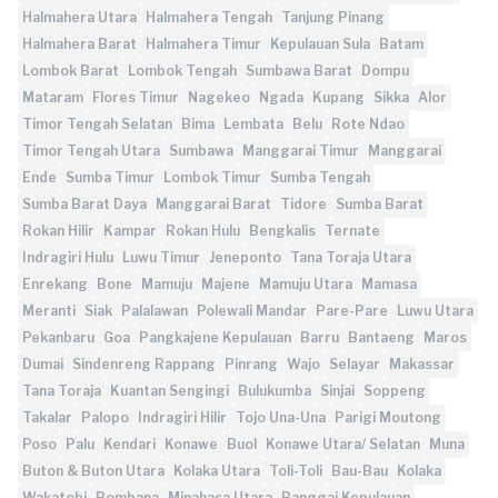
Halmahera Utara
Halmahera Tengah
Tanjung Pinang
Halmahera Barat
Halmahera Timur
Kepulauan Sula
Batam
Lombok Barat
Lombok Tengah
Sumbawa Barat
Dompu
Mataram
Flores Timur
Nagekeo
Ngada
Kupang
Sikka
Alor
Timor Tengah Selatan
Bima
Lembata
Belu
Rote Ndao
Timor Tengah Utara
Sumbawa
Manggarai Timur
Manggarai
Ende
Sumba Timur
Lombok Timur
Sumba Tengah
Sumba Barat Daya
Manggarai Barat
Tidore
Sumba Barat
Rokan Hilir
Kampar
Rokan Hulu
Bengkalis
Ternate
Indragiri Hulu
Luwu Timur
Jeneponto
Tana Toraja Utara
Enrekang
Bone
Mamuju
Majene
Mamuju Utara
Mamasa
Meranti
Siak
Palalawan
Polewali Mandar
Pare-Pare
Luwu Utara
Pekanbaru
Goa
Pangkajene Kepulauan
Barru
Bantaeng
Maros
Dumai
Sindenreng Rappang
Pinrang
Wajo
Selayar
Makassar
Tana Toraja
Kuantan Sengingi
Bulukumba
Sinjai
Soppeng
Takalar
Palopo
Indragiri Hilir
Tojo Una-Una
Parigi Moutong
Poso
Palu
Kendari
Konawe
Buol
Konawe Utara/ Selatan
Muna
Buton & Buton Utara
Kolaka Utara
Toli-Toli
Bau-Bau
Kolaka
Wakatobi
Bombana
Minahasa Utara
Banggai Kepulauan