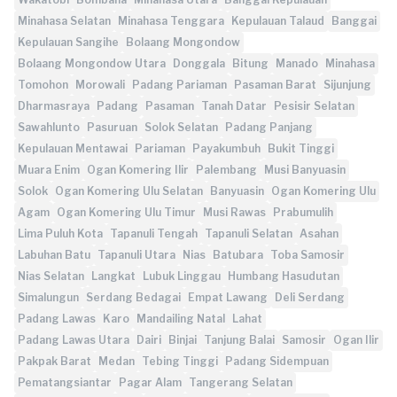
Minahasa Selatan
Minahasa Tenggara
Kepulauan Talaud
Banggai
Kepulauan Sangihe
Bolaang Mongondow
Bolaang Mongondow Utara
Donggala
Bitung
Manado
Minahasa
Tomohon
Morowali
Padang Pariaman
Pasaman Barat
Sijunjung
Dharmasraya
Padang
Pasaman
Tanah Datar
Pesisir Selatan
Sawahlunto
Pasuruan
Solok Selatan
Padang Panjang
Kepulauan Mentawai
Pariaman
Payakumbuh
Bukit Tinggi
Muara Enim
Ogan Komering Ilir
Palembang
Musi Banyuasin
Solok
Ogan Komering Ulu Selatan
Banyuasin
Ogan Komering Ulu
Agam
Ogan Komering Ulu Timur
Musi Rawas
Prabumulih
Lima Puluh Kota
Tapanuli Tengah
Tapanuli Selatan
Asahan
Labuhan Batu
Tapanuli Utara
Nias
Batubara
Toba Samosir
Nias Selatan
Langkat
Lubuk Linggau
Humbang Hasudutan
Simalungun
Serdang Bedagai
Empat Lawang
Deli Serdang
Padang Lawas
Karo
Mandailing Natal
Lahat
Padang Lawas Utara
Dairi
Binjai
Tanjung Balai
Samosir
Ogan Ilir
Pakpak Barat
Medan
Tebing Tinggi
Padang Sidempuan
Pematangsiantar
Pagar Alam
Tangerang Selatan