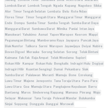
Lombok Barat
Lombok Tengah
Ngada
Kupang
Nagekeo
Sikka
Alor
Timor Tengah Selatan
Lembata
Belu
Rote Ndao
Flores Timur
Timor Tengah Utara
Manggarai Timur
Manggarai
Ende
Dompu
Sumba Timur
Sumba Tengah
Sumba Barat Daya
Manggarai Barat
Sumbawa Barat
Mimika
Paniai
Intan Jaya
Manokwari
Yahukimo
Asmat
Yapen Waropen
Keerom
Mappi
Pegunungan Bintang
Mamberamo Raya
Jayapura
Puncak Jaya
Biak Numfor
Talikora
Sarmi
Waropen
Jayawijaya
Deiyai
Nabire
Boven Digoel
Merauke
Sorong Selatan
Sorong
Teluk Bintuni
Kaimana
Fak-Fak
Raja Ampat
Teluk Wondama
Supiori
Rokan Hilir
Kampar
Rokan Hulu
Bengkalis
Indragiri Hulu
Dogiyai
Indragiri Hilir
Kuantan Sengingi
Dumai
Pekanbaru
Siak
Sumba Barat
Palalawan
Meranti
Mamuju
Bone
Enrekang
Luwu Timur
Majene
Jeneponto
Tana Toraja Utara
Pare-Pare
Luwu Utara
Goa
Mamuju Utara
Pangkajene Kepulauan
Barru
Bantaeng
Maros
Sindenreng Rappang
Mamasa
Pinrang
Wajo
Selayar
Makassar
Tana Toraja
Polewali Mandar
Bulukumba
Sinjai
Soppeng
Donggala
Banggai
Morowali