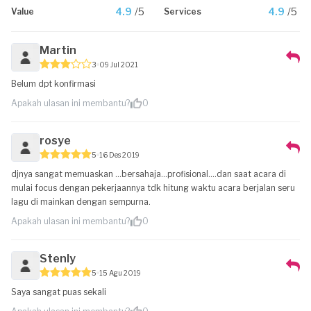
4.9
/5
4.9
/5
Value
Services
Martin
3
09 Jul 2021
Belum dpt konfirmasi
Apakah ulasan ini membantu?
0
rosye
5
16 Des 2019
djnya sangat memuaskan ...bersahaja...profisional....dan saat acara di
mulai focus dengan pekerjaannya tdk hitung waktu acara berjalan seru
lagu di mainkan dengan sempurna.
Apakah ulasan ini membantu?
0
Stenly
5
15 Agu 2019
Saya sangat puas sekali