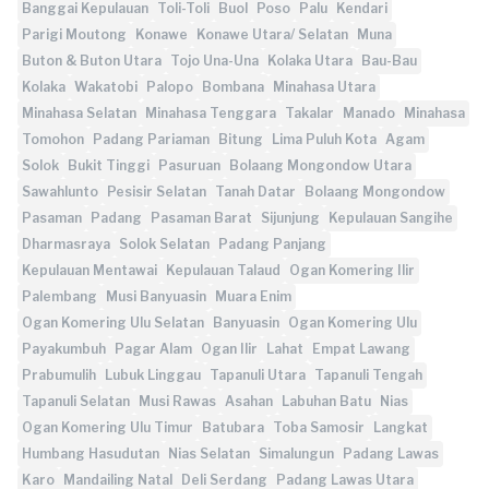
Banggai Kepulauan
Toli-Toli
Buol
Poso
Palu
Kendari
Parigi Moutong
Konawe
Konawe Utara/ Selatan
Muna
Buton & Buton Utara
Tojo Una-Una
Kolaka Utara
Bau-Bau
Kolaka
Wakatobi
Palopo
Bombana
Minahasa Utara
Minahasa Selatan
Minahasa Tenggara
Takalar
Manado
Minahasa
Tomohon
Padang Pariaman
Bitung
Lima Puluh Kota
Agam
Solok
Bukit Tinggi
Pasuruan
Bolaang Mongondow Utara
Sawahlunto
Pesisir Selatan
Tanah Datar
Bolaang Mongondow
Pasaman
Padang
Pasaman Barat
Sijunjung
Kepulauan Sangihe
Dharmasraya
Solok Selatan
Padang Panjang
Kepulauan Mentawai
Kepulauan Talaud
Ogan Komering Ilir
Palembang
Musi Banyuasin
Muara Enim
Ogan Komering Ulu Selatan
Banyuasin
Ogan Komering Ulu
Payakumbuh
Pagar Alam
Ogan Ilir
Lahat
Empat Lawang
Prabumulih
Lubuk Linggau
Tapanuli Utara
Tapanuli Tengah
Tapanuli Selatan
Musi Rawas
Asahan
Labuhan Batu
Nias
Ogan Komering Ulu Timur
Batubara
Toba Samosir
Langkat
Humbang Hasudutan
Nias Selatan
Simalungun
Padang Lawas
Karo
Mandailing Natal
Deli Serdang
Padang Lawas Utara