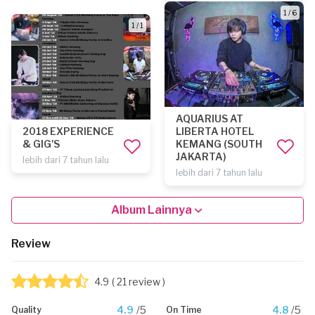
1 / 6
1 / 1
AQUARIUS AT
2018 EXPERIENCE
LIBERTA HOTEL
& GIG'S
KEMANG (SOUTH
JAKARTA)
lebih dari 7 tahun lalu
lebih dari 7 tahun lalu
Album Lainnya
Review
4.9
( 21 review )
4.9
/5
4.8
/5
Quality
On Time