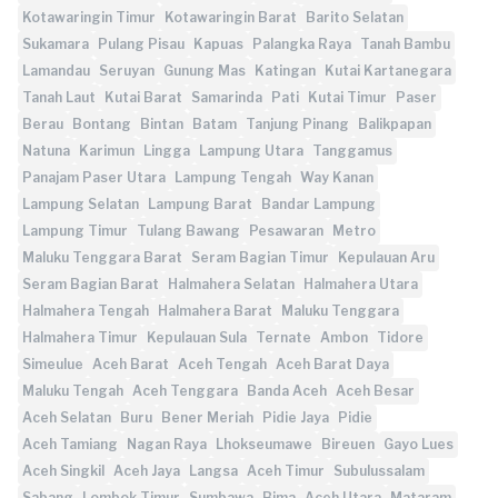
Kotawaringin Timur
Kotawaringin Barat
Barito Selatan
Sukamara
Pulang Pisau
Kapuas
Palangka Raya
Tanah Bambu
Lamandau
Seruyan
Gunung Mas
Katingan
Kutai Kartanegara
Tanah Laut
Kutai Barat
Samarinda
Pati
Kutai Timur
Paser
Berau
Bontang
Bintan
Batam
Tanjung Pinang
Balikpapan
Natuna
Karimun
Lingga
Lampung Utara
Tanggamus
Panajam Paser Utara
Lampung Tengah
Way Kanan
Lampung Selatan
Lampung Barat
Bandar Lampung
Lampung Timur
Tulang Bawang
Pesawaran
Metro
Maluku Tenggara Barat
Seram Bagian Timur
Kepulauan Aru
Seram Bagian Barat
Halmahera Selatan
Halmahera Utara
Halmahera Tengah
Halmahera Barat
Maluku Tenggara
Halmahera Timur
Kepulauan Sula
Ternate
Ambon
Tidore
Simeulue
Aceh Barat
Aceh Tengah
Aceh Barat Daya
Maluku Tengah
Aceh Tenggara
Banda Aceh
Aceh Besar
Aceh Selatan
Buru
Bener Meriah
Pidie Jaya
Pidie
Aceh Tamiang
Nagan Raya
Lhokseumawe
Bireuen
Gayo Lues
Aceh Singkil
Aceh Jaya
Langsa
Aceh Timur
Subulussalam
Sabang
Lombok Timur
Sumbawa
Bima
Aceh Utara
Mataram