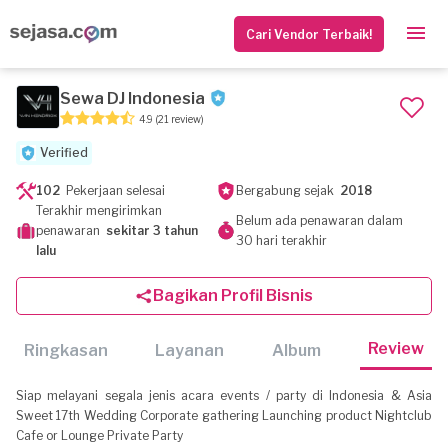
Cari Vendor Terbaik!
Sewa DJ Indonesia
4.9
(21 review)
Verified
102
Pekerjaan selesai
Bergabung sejak
2018
Terakhir mengirimkan
Belum ada penawaran dalam
penawaran
sekitar 3 tahun
30 hari terakhir
lalu
Bagikan Profil Bisnis
Review
Ringkasan
Layanan
Album
Siap melayani segala jenis acara events / party di Indonesia & Asia
Sweet 17th Wedding Corporate gathering Launching product Nightclub
Cafe or Lounge Private Party