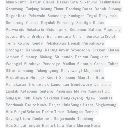
Muaro Jambi
Banjar
Ciamis
Bekasi Kota
Sukabumi
Tasikmalaya
Karawang
Tanjung Jabung Timur
Bandung Barat
Depok
Subang
Bogor Kota
Pahuwalo
Sumedang
Kuningan
Tegal
Banyumas
Semarang
Cilacap
Boyolali
Pemalang
Salatiga
Kudus
Purworejo
Sukoharjo
Bojonegoro
Kebumen
Batang
Magelang
Jepara
Blora
Brebes
Banjarnegara
Cimahi
Surakarta (Solo)
Temanggung
Kendal
Pekalongan
Demak
Purbalingga
Grobogan
Rembang
Karang Anyar
Wonosobo
Sragen
Klaten
Jember
Sumenep
Malang
Situbondo
Pacitan
Bangkalan
Wonogiri
Surabaya
Ponorogo
Madiun
Sidoarjo
Gresik
Tuban
Blitar
Jombang
Tulungagung
Banyuwangi
Mojokerto
Probolinggo
Nganjuk
Kediri
Sampang
Magetan
Batu
Pamekasan
Trenggalek
Lamongan
Bondowoso
Lumajang
Landak
Ketapang
Sintang
Pasuruan
Melawi
Kapuas Hulu
Sanggau
Kubu Raya
Sekadau
Bengkayang
Ngawi
Sambas
Pontianak
Barito Kuala
Banjar
Hulu Sungai Utara
Singkawang
Hulu Sungai Selatan
Barito Timur
Balangan
Tampin
Kayong Utara
Banjarbaru
Banjarmasin
Tabalong
Hulu Sungai Tengah
Barito Utara
Baru
Murung Raya