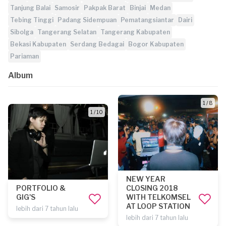
Tanjung Balai
Samosir
Pakpak Barat
Binjai
Medan
Tebing Tinggi
Padang Sidempuan
Pematangsiantar
Dairi
Sibolga
Tangerang Selatan
Tangerang Kabupaten
Bekasi Kabupaten
Serdang Bedagai
Bogor Kabupaten
Pariaman
Album
1 / 8
1 / 10
NEW YEAR
PORTFOLIO &
CLOSING 2018
GIG'S
WITH TELKOMSEL
AT LOOP STATION
lebih dari 7 tahun lalu
lebih dari 7 tahun lalu