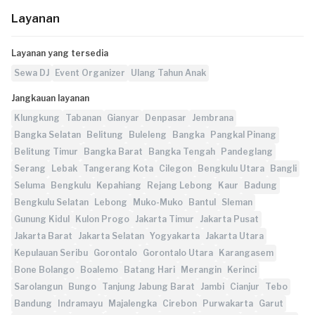
Layanan
Layanan yang tersedia
Sewa DJ
Event Organizer
Ulang Tahun Anak
Jangkauan layanan
Klungkung
Tabanan
Gianyar
Denpasar
Jembrana
Bangka Selatan
Belitung
Buleleng
Bangka
Pangkal Pinang
Belitung Timur
Bangka Barat
Bangka Tengah
Pandeglang
Serang
Lebak
Tangerang Kota
Cilegon
Bengkulu Utara
Bangli
Seluma
Bengkulu
Kepahiang
Rejang Lebong
Kaur
Badung
Bengkulu Selatan
Lebong
Muko-Muko
Bantul
Sleman
Gunung Kidul
Kulon Progo
Jakarta Timur
Jakarta Pusat
Jakarta Barat
Jakarta Selatan
Yogyakarta
Jakarta Utara
Kepulauan Seribu
Gorontalo
Gorontalo Utara
Karangasem
Bone Bolango
Boalemo
Batang Hari
Merangin
Kerinci
Sarolangun
Bungo
Tanjung Jabung Barat
Jambi
Cianjur
Tebo
Bandung
Indramayu
Majalengka
Cirebon
Purwakarta
Garut