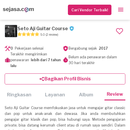
Cari Vendor Terbaik!
Seto Aji Guitar Course
5.0
(2 review)
0
Pekerjaan selesai
Bergabung sejak
2017
Terakhir mengirimkan
Belum ada penawaran dalam
penawaran
lebih dari 7 tahun
30 hari terakhir
lalu
Bagikan Profil Bisnis
Review
Ringkasan
Layanan
Album
Seto Aji Guitar Course memfokuskan jasa untuk mengajar gitar classic
dan pop untuk anak-anak dan dewasa. Jika anda membutuhkan
pengajar gitar klasik dan pop, bisa hubungi saya. Metode pengajaran
private, bisa datang kerumah client atau di rumah saya sendiri. Dalam