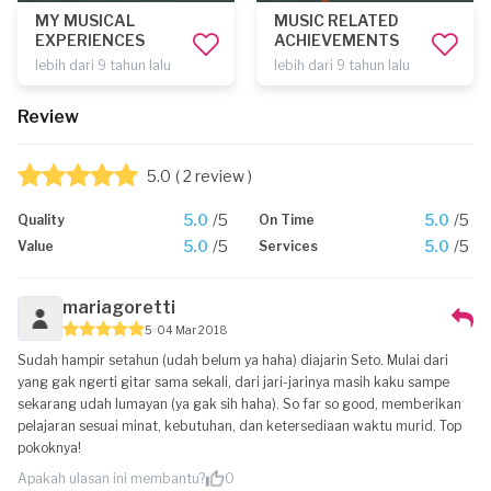
MY MUSICAL
MUSIC RELATED
EXPERIENCES
ACHIEVEMENTS
lebih dari 9 tahun lalu
lebih dari 9 tahun lalu
Review
5.0
( 2 review )
5.0
/5
5.0
/5
Quality
On Time
5.0
/5
5.0
/5
Value
Services
mariagoretti
5
04 Mar 2018
Sudah hampir setahun (udah belum ya haha) diajarin Seto. Mulai dari
yang gak ngerti gitar sama sekali, dari jari-jarinya masih kaku sampe
sekarang udah lumayan (ya gak sih haha). So far so good, memberikan
pelajaran sesuai minat, kebutuhan, dan ketersediaan waktu murid. Top
pokoknya!
Apakah ulasan ini membantu?
0