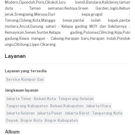
Modern,Cipondoh,Poris,Cikokol,Juru bendi,Bandara,Kalideres,taman
duta - Taman semanan,Kedoya,Green Garden,Joglo,Kebun
jeruk,Srengseng,Meruya,Duri kepa,grogol -
Tomang,Cideng,Kota,Mangga besar,pantai indah kapuk,pantai
mutiara,Ancol,Gunung sahari - Kelapa gading MOY dan Sekitarnya -
Kemayoran,Senen,Sunter,Kelapa gading,Pulomas,Cilincing,Koja,Pulo
gadung,Rawa mangun - Cakung,Harapan baru,Harapan indah,Pondok
ungu,Cibitung,Lippo Cikarang
Layanan
Layanan yang tersedia
Service Kompor Gas
Jangkauan layanan
Jakarta Timur
Bekasi Kota
Tangerang Selatan
Tangerang Kabupaten
Bekasi Kabupaten
Jakarta Utara
Jakarta Selatan
Jakarta Pusat
Jakarta Barat
Tangerang Kota
Depok
Bogor Kota
Bogor Kabupaten
Album