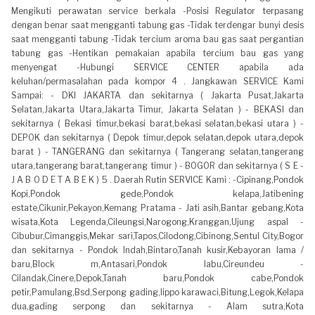
Mengikuti perawatan service berkala -Posisi Regulator terpasang
dengan benar saat mengganti tabung gas -Tidak terdengar bunyi desis
saat mengganti tabung -Tidak tercium aroma bau gas saat pergantian
tabung gas -Hentikan pemakaian apabila tercium bau gas yang
menyengat -Hubungi SERVICE CENTER apabila ada
keluhan/permasalahan pada kompor 4 . Jangkawan SERVICE Kami
Sampai: - DKI JAKARTA dan sekitarnya ( Jakarta Pusat,Jakarta
Selatan,Jakarta Utara,Jakarta Timur, Jakarta Selatan ) - BEKASI dan
sekitarnya ( Bekasi timur,bekasi barat,bekasi selatan,bekasi utara ) -
DEPOK dan sekitarnya ( Depok timur,depok selatan,depok utara,depok
barat ) - TANGERANG dan sekitarnya ( Tangerang selatan,tangerang
utara,tangerang barat,tangerang timur ) - BOGOR dan sekitarnya ( S E -
J A B O D E T A B E K ) 5 . Daerah Rutin SERVICE Kami : -Cipinang,Pondok
Kopi,Pondok gede,Pondok kelapa,Jatibening
estate,Cikunir,Pekayon,Kemang Pratama - Jati asih,Bantar gebang,Kota
wisata,Kota Legenda,Cileungsi,Narogong,Kranggan,Ujung aspal -
Cibubur,Cimanggis,Mekar sari,Tapos,Cilodong,Cibinong,Sentul City,Bogor
dan sekitarnya - Pondok Indah,Bintaro,Tanah kusir,Kebayoran lama /
baru,Block m,Antasari,Pondok labu,Cireundeu -
Cilandak,Cinere,Depok,Tanah baru,Pondok cabe,Pondok
petir,Pamulang,Bsd,Serpong gading,lippo karawaci,Bitung,Legok,Kelapa
dua,gading serpong dan sekitarnya - Alam sutra,Kota