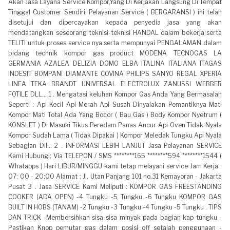
Akan Jasa Layana Service Kompor,Yang Di Kerjakan Langsung Di Tempat
Tinggal Customer Sendiri. Pelayanan Service ( BERGARANSI ) ini telah
disetujui dan dipercayakan kepada penyedia jasa yang akan
mendatangkan seseorang teknisi-teknisi HANDAL dalam bekerja serta
TELITI untuk proses service nya serta mempunyai PENGALAMAN dalam
bidang technik kompor gas product MODENA TECNOGAS LA
GERMANIA AZALEA DELIZIA DOMO ELBA ITALINA ITALIANA ITAGAS
INDESIT BOMPANI DIAMANTE COVINA PHILIPS SANYO REGAL XPERIA
LINEA TEKA BRANDT UNIVERSAL ELECTROLUX ZANUSSI WEBBER
FOTILE DLL... 1 . Mengatasi keluhan Kompor Gas Anda Yang Bermasalah
Seperti : Api Kecil Api Merah Api Susah Dinyalakan Pemantiknya Mati
Kompor Mati Total Ada Yang Bocor ( Bau Gas ) Body Kompor Nyetrum (
KONSLET ) Di Masuki Tikus Peredam Panas Ancur Api Oven Tidak Nyala
Kompor Sudah Lama ( Tidak Dipakai ) Kompor Meledak Tungku Api Nyala
Sebagian Dll... 2 . INFORMASI LEBIH LANJUT Jasa Pelayanan SERVICE
Kami Hubungi: Via TELEPON / SMS ********165 ********594 ********1544 (
Whatapps ) Hari LIBUR/MINGGU kami tetap melayani service Jam Kerja :
07: 00 - 20:00 Alamat : Jl. Utan Panjang 101 no.31 Kemayoran - Jakarta
Pusat 3 . Jasa SERVICE Kami Meliputi : KOMPOR GAS FREESTANDING
COOKER (ADA OPEN) -4 Tungku -5 Tungku -6 Tungku KOMPOR GAS
BUILT IN HOBS (TANAM) -2 Tungku -3 Tungku -4 Tungku -5 Tungku . TIPS
DAN TRICK -Membersihkan sisa-sisa minyak pada bagian kap tungku -
Pastikan Knop pemutar gas dalam posisi off setalah penggunaan -