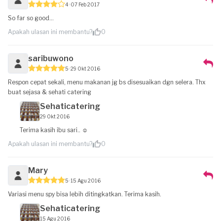
4
07 Feb 2017
So far so good...
Apakah ulasan ini membantu?
0
saribuwono
5
29 Okt 2016
Respon cepat sekali, menu makanan jg bs disesuaikan dgn selera. Thx
buat sejasa & sehati catering
Sehaticatering
29 Okt 2016
Terima kasih ibu sari.. ☺
Apakah ulasan ini membantu?
0
Mary
5
15 Agu 2016
Variasi menu spy bisa lebih ditingkatkan. Terima kasih.
Sehaticatering
15 Agu 2016