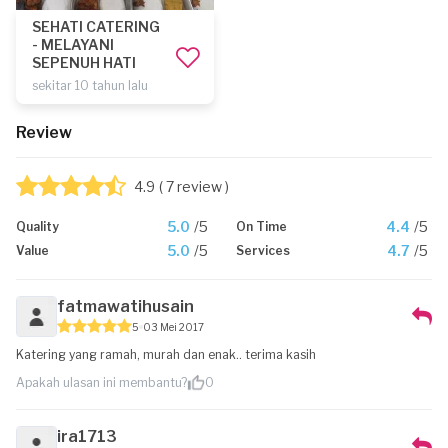
SEHATI CATERING
- MELAYANI
SEPENUH HATI
sekitar 10 tahun lalu
Review
4.9
( 7 review )
5.0
/5
4.4
/5
Quality
On Time
5.0
/5
4.7
/5
Value
Services
fatmawatihusain
5
03 Mei 2017
Katering yang ramah, murah dan enak.. terima kasih
Apakah ulasan ini membantu?
0
ira1713