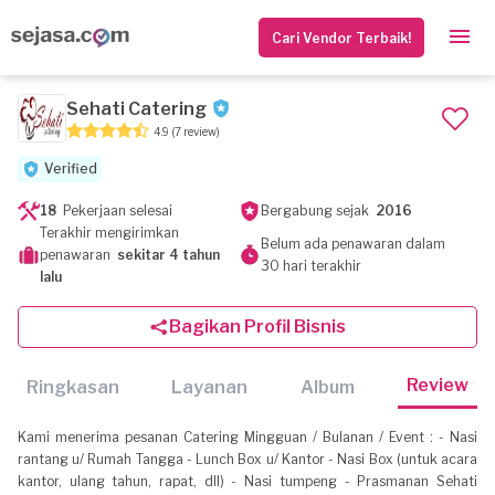
Cari Vendor Terbaik!
Sehati Catering
4.9
(7 review)
Verified
18
Pekerjaan selesai
Bergabung sejak
2016
Terakhir mengirimkan
Belum ada penawaran dalam
penawaran
sekitar 4 tahun
30 hari terakhir
lalu
Bagikan Profil Bisnis
Review
Ringkasan
Layanan
Album
Kami menerima pesanan Catering Mingguan / Bulanan / Event : - Nasi
rantang u/ Rumah Tangga - Lunch Box u/ Kantor - Nasi Box (untuk acara
kantor, ulang tahun, rapat, dll) - Nasi tumpeng - Prasmanan Sehati