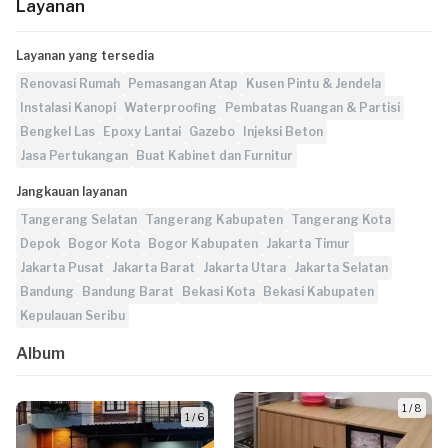
Layanan
Layanan yang tersedia
Renovasi Rumah
Pemasangan Atap
Kusen Pintu & Jendela
Instalasi Kanopi
Waterproofing
Pembatas Ruangan & Partisi
Bengkel Las
Epoxy Lantai
Gazebo
Injeksi Beton
Jasa Pertukangan
Buat Kabinet dan Furnitur
Jangkauan layanan
Tangerang Selatan
Tangerang Kabupaten
Tangerang Kota
Depok
Bogor Kota
Bogor Kabupaten
Jakarta Timur
Jakarta Pusat
Jakarta Barat
Jakarta Utara
Jakarta Selatan
Bandung
Bandung Barat
Bekasi Kota
Bekasi Kabupaten
Kepulauan Seribu
Album
1 / 8
1 / 6