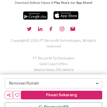
Download Aplikasi Sejasa di
Play Store
dan
App Store!
Copyright© 2026 PT RecomN Technologies, All rights
reserved
PT RecomN Technologies
Gold Coast Office
Jakarta Utara, DKI Jakarta
Renovasi Rumah
Pesan Sekarang
Pesan via WA