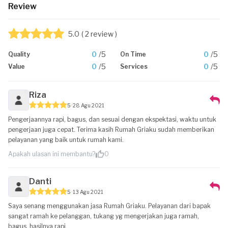
Review
5.0
( 2 review )
0
/5
0
/5
Quality
On Time
0
/5
0
/5
Value
Services
Riza
5
28 Agu 2021
Pengerjaannya rapi, bagus, dan sesuai dengan ekspektasi, waktu untuk
pengerjaan juga cepat. Terima kasih Rumah Griaku sudah memberikan
pelayanan yang baik untuk rumah kami.
Apakah ulasan ini membantu?
0
Danti
5
13 Agu 2021
Saya senang menggunakan jasa Rumah Griaku. Pelayanan dari bapak
sangat ramah ke pelanggan, tukang yg mengerjakan juga ramah,
bagus, hasilnya rapi.