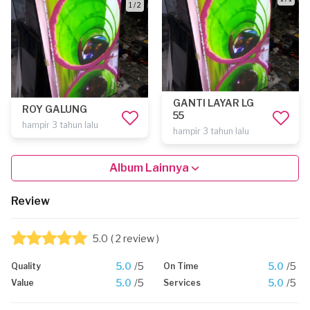
1 / 2
GANTI LAYAR LG
ROY GALUNG
55
hampir 3 tahun lalu
hampir 3 tahun lalu
Album Lainnya
Review
5.0
( 2 review )
5.0
/5
5.0
/5
Quality
On Time
5.0
/5
5.0
/5
Value
Services