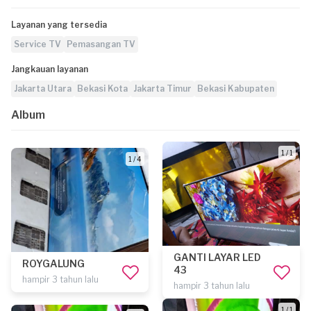
Layanan yang tersedia
Service TV
Pemasangan TV
Jangkauan layanan
Jakarta Utara
Bekasi Kota
Jakarta Timur
Bekasi Kabupaten
Album
1 / 1
1 / 4
GANTI LAYAR LED
ROYGALUNG
43
hampir 3 tahun lalu
hampir 3 tahun lalu
1 / 1