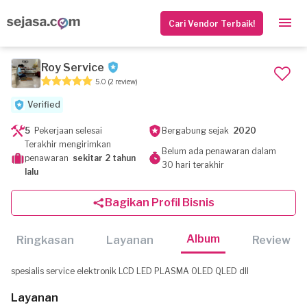
Cari Vendor Terbaik!
Roy Service
5.0
(2 review)
Verified
5
Pekerjaan selesai
Bergabung sejak
2020
Terakhir mengirimkan
Belum ada penawaran dalam
penawaran
sekitar 2 tahun
30 hari terakhir
lalu
Bagikan Profil Bisnis
Album
Ringkasan
Layanan
Review
spesialis service elektronik LCD LED PLASMA OLED QLED dll
Layanan