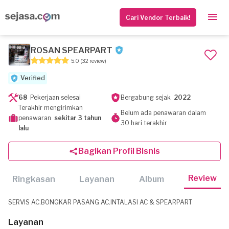
Cari Vendor Terbaik!
ROSAN SPEARPART
5.0
(32 review)
Verified
68
Pekerjaan selesai
Bergabung sejak
2022
Terakhir mengirimkan
Belum ada penawaran dalam
penawaran
sekitar 3 tahun
30 hari terakhir
lalu
Bagikan Profil Bisnis
Review
Ringkasan
Layanan
Album
SERVIS AC.BONGKAR PASANG AC.INTALASI AC & SPEARPART
Layanan