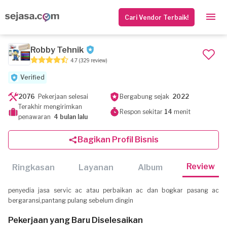
Cari Vendor Terbaik!
Robby Tehnik
4.7
(329 review)
Verified
2076
Pekerjaan selesai
Bergabung sejak
2022
Terakhir mengirimkan
Respon sekitar
14
menit
penawaran
4 bulan lalu
Bagikan Profil Bisnis
Review
Ringkasan
Layanan
Album
penyedia jasa servic ac atau perbaikan ac dan bogkar pasang ac
bergaransi,pantang pulang sebelum dingin
Pekerjaan yang Baru Diselesaikan