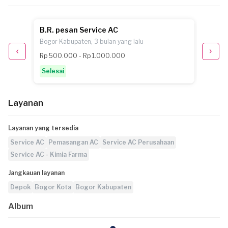
B.R. pesan Service AC
N.M. 
Bogor Kabupaten, 3 bulan yang lalu
Bogor K
Rp 500.000 - Rp 1.000.000
sekita
Selesai
Selesa
Layanan
Layanan yang tersedia
Service AC
Pemasangan AC
Service AC Perusahaan
Service AC - Kimia Farma
Jangkauan layanan
Depok
Bogor Kota
Bogor Kabupaten
Album