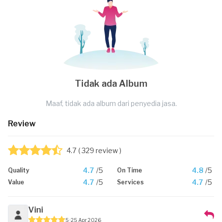
Tidak ada Album
Maaf, tidak ada album dari penyedia jasa.
Review
4.7
( 329 review )
4.7
/5
4.8
/5
Quality
On Time
4.7
/5
4.7
/5
Value
Services
Vini
5
25 Apr 2026