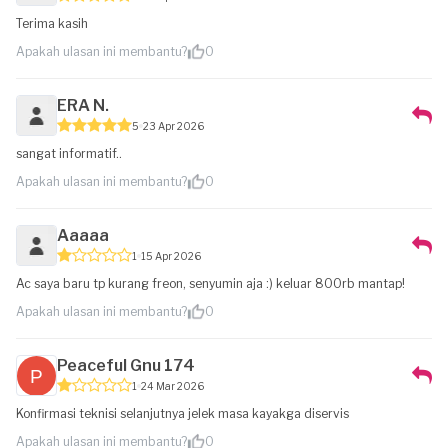
Terima kasih
Apakah ulasan ini membantu?
0
ERA N.
5
23 Apr 2026
sangat informatif..
Apakah ulasan ini membantu?
0
Aaaaa
1
15 Apr 2026
Ac saya baru tp kurang freon, senyumin aja :) keluar 800rb mantap!
Apakah ulasan ini membantu?
0
Peaceful Gnu 174
1
24 Mar 2026
Konfirmasi teknisi selanjutnya jelek masa kayakga diservis
Apakah ulasan ini membantu?
0