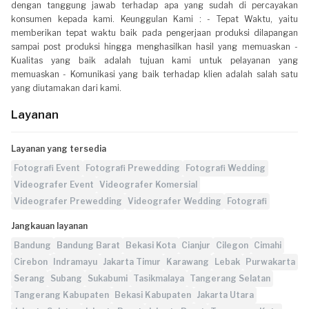
dengan tanggung jawab terhadap apa yang sudah di percayakan
konsumen kepada kami. Keunggulan Kami : - Tepat Waktu, yaitu
memberikan tepat waktu baik pada pengerjaan produksi dilapangan
sampai post produksi hingga menghasilkan hasil yang memuaskan -
Kualitas yang baik adalah tujuan kami untuk pelayanan yang
memuaskan - Komunikasi yang baik terhadap klien adalah salah satu
yang diutamakan dari kami.
Layanan
Layanan yang tersedia
Fotografi Event
Fotografi Prewedding
Fotografi Wedding
Videografer Event
Videografer Komersial
Videografer Prewedding
Videografer Wedding
Fotografi
Jangkauan layanan
Bandung
Bandung Barat
Bekasi Kota
Cianjur
Cilegon
Cimahi
Cirebon
Indramayu
Jakarta Timur
Karawang
Lebak
Purwakarta
Serang
Subang
Sukabumi
Tasikmalaya
Tangerang Selatan
Tangerang Kabupaten
Bekasi Kabupaten
Jakarta Utara