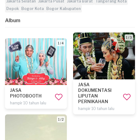
Jakarta Selatan
Jakarta Pusat
Jakarta Barat
Tangerang Kota
Depok
Bogor Kota
Bogor Kabupaten
Album
1 / 3
1 / 4
JASA
JASA
DOKUMENTASI
PHOTOBOOTH
LIPUTAN
PERNIKAHAN
hampir 10 tahun lalu
hampir 10 tahun lalu
1 / 2