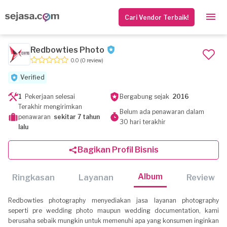
Cari Vendor Terbaik!
Redbowties Photo
0.0
(0 review)
Verified
1
Pekerjaan selesai
Bergabung sejak
2016
Terakhir mengirimkan
Belum ada penawaran dalam
penawaran
sekitar 7 tahun
30 hari terakhir
lalu
Bagikan Profil Bisnis
Album
Ringkasan
Layanan
Review
Redbowties photography menyediakan jasa layanan photography
seperti pre wedding photo maupun wedding documentation, kami
berusaha sebaik mungkin untuk memenuhi apa yang konsumen inginkan