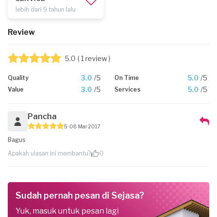
lebih dari 9 tahun lalu
Review
5.0
( 1 review )
3.0
/5
5.0
/5
Quality
On Time
3.0
/5
5.0
/5
Value
Services
Pancha
5
08 Mar 2017
Bagus
Apakah ulasan ini membantu?
0
Sudah pernah pesan di Sejasa?
Yuk, masuk untuk pesan lagi