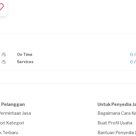
0
/5
0
On Time
0
/5
0
Services
 Pelanggan
Untuk Penyedia J
Permintaan Jasa
Bagaimana Cara Ke
ori Kategori
Buat Profil Usaha
k Terbaru
Bantuan Penyedia 