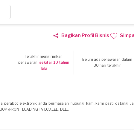
Bagikan Profil Bisnis
Simp
Terakhir mengirimkan
Belum ada penawaran dalam
6
penawaran
sekitar 10 tahun
30 hari terakhir
lalu
a perabot elektronik anda bermasalah hubungi kami,kami pasti datang, Ja
TOP /FRONT LOADING TV LCD,LED, DLL..