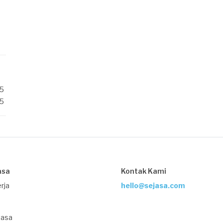
/5
/5
asa
Kontak Kami
rja
hello@sejasa.com
Jasa