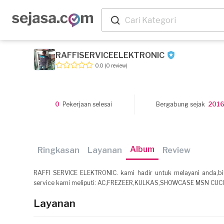
RAFFISERVICEELEKTRONIC
0.0
(0 review)
0
Pekerjaan selesai
Bergabung sejak
201
Album
Ringkasan
Layanan
Review
RAFFI SERVICE ELEKTRONIC. kami hadir untuk melayani anda,bil
service kami meliputi: AC,FREZEER,KULKAS,SHOWCASE MSN CUCI,
Layanan