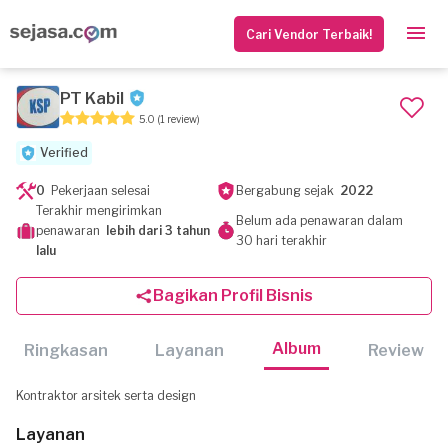
Cari Vendor Terbaik!
PT Kabil
5.0
(1 review)
Verified
0
Pekerjaan selesai
Bergabung sejak
2022
Terakhir mengirimkan
Belum ada penawaran dalam
penawaran
lebih dari 3 tahun
30 hari terakhir
lalu
Bagikan Profil Bisnis
Album
Ringkasan
Layanan
Review
Kontraktor arsitek serta design
Layanan