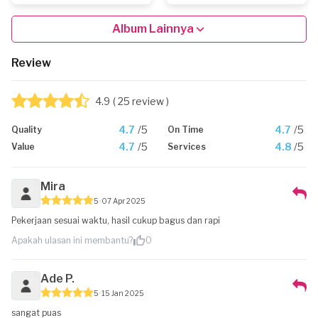
Album Lainnya
Review
4.9
( 25 review )
4.7
/5
4.7
/5
Quality
On Time
4.7
/5
4.8
/5
Value
Services
Mira
5
07 Apr 2025
Pekerjaan sesuai waktu, hasil cukup bagus dan rapi
Apakah ulasan ini membantu?
0
Ade P.
5
15 Jan 2025
sangat puas