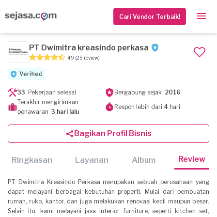
Cari Vendor Terbaik!
PT Dwimitra kreasindo perkasa
4.9
(25 review)
Verified
33
Pekerjaan selesai
Bergabung sejak
2016
Terakhir mengirimkan
Respon lebih dari
4
hari
penawaran
3 hari lalu
Bagikan Profil Bisnis
Review
Ringkasan
Layanan
Album
PT. Dwimitra Kreasindo Perkasa merupakan sebuah perusahaan yang
dapat melayani berbagai kebutuhan properti. Mulai dari pembuatan
rumah, ruko, kantor, dan juga melakukan renovasi kecil maupun besar.
Selain itu, kami melayani jasa interior furniture, seperti kitchen set,