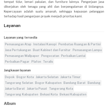
tempat tidur, lemari pakaian, dan furniture lainnya. Pengerjaan jasa
dikerjakan oleh tenaga yang ahli dan berpengalaman di bidangnya.
Kepercayaan adalah suatu amanah, sehingga kepuasan pelanggan
terhadap hasil pengerjaan proyek menjadi prioritas kami.
Layanan
Layanan yang tersedia
Pemasangan Atap
Instalasi Kanopi
Pembatas Ruangan & Partisi
Jasa Pertukangan
Buat Kabinet dan Furnitur
Pemasangan Lampu
Pemasangan Wallpaper
Pengecatan
Perbaikan Lantai
Perbaikan Pagar
Plafon
Teralis
Jangkauan layanan
Depok
Bogor Kota
Jakarta Selatan
Jakarta Timur
Tangerang Selatan
Bogor Kabupaten
Bandung Barat
Bandung
Jakarta Barat
Jakarta Pusat
Tangerang Kota
Tangerang Kabupaten
Bekasi Kota
Bekasi Kabupaten
Album