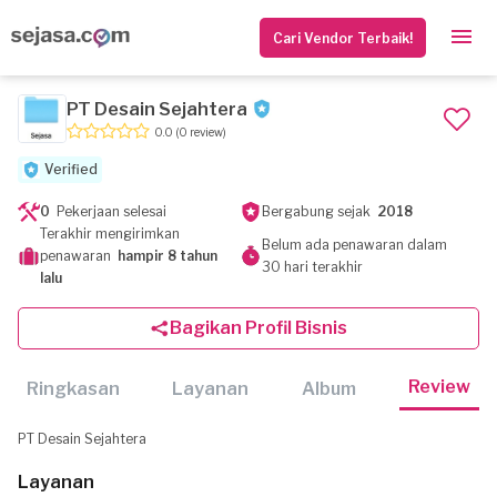
Cari Vendor Terbaik!
PT Desain Sejahtera
0.0
(0 review)
Verified
0
Pekerjaan selesai
Bergabung sejak
2018
Terakhir mengirimkan
Belum ada penawaran dalam
penawaran
hampir 8 tahun
30 hari terakhir
lalu
Bagikan Profil Bisnis
Review
Ringkasan
Layanan
Album
PT Desain Sejahtera
Layanan