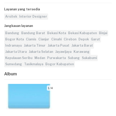
Layanan yang tersedia
Arsitek
Interior Designer
Jangkauan layanan
Bandung
Bandung Barat
Bekasi Kota
Bekasi Kabupaten
Binjai
Bogor Kota
Ciamis
Cianjur
Cimahi
Cirebon
Depok
Garut
Indramayu
Jakarta Timur
Jakarta Pusat
Jakarta Barat
Jakarta Utara
Jakarta Selatan
Jayawijaya
Karawang
Kepulauan Seribu
Medan
Purwakarta
Subang
Sukabumi
Sumedang
Tasikmalaya
Bogor Kabupaten
Album
1 / 4