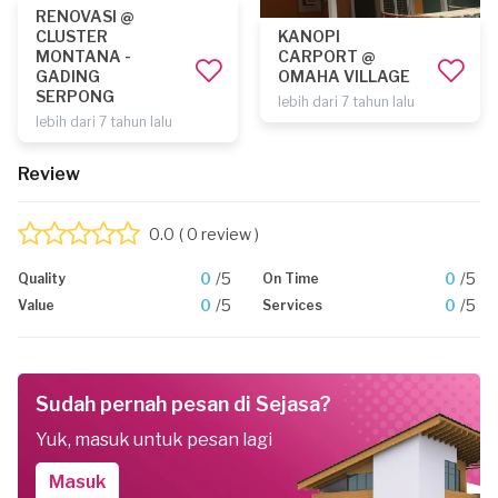
RENOVASI @
CLUSTER
KANOPI
MONTANA -
CARPORT @
GADING
OMAHA VILLAGE
SERPONG
lebih dari 7 tahun lalu
lebih dari 7 tahun lalu
Review
0.0
( 0 review )
0
/5
0
/5
Quality
On Time
0
/5
0
/5
Value
Services
Sudah pernah pesan di Sejasa?
Yuk, masuk untuk pesan lagi
Masuk