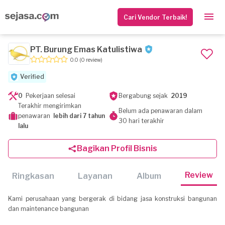
Cari Vendor Terbaik!
PT. Burung Emas Katulistiwa
0.0
(0 review)
Verified
0
Pekerjaan selesai
Bergabung sejak
2019
Terakhir mengirimkan
Belum ada penawaran dalam
penawaran
lebih dari 7 tahun
30 hari terakhir
lalu
Bagikan Profil Bisnis
Review
Ringkasan
Layanan
Album
Kami perusahaan yang bergerak di bidang jasa konstruksi bangunan
dan maintenance bangunan