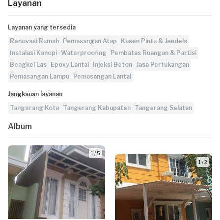
Layanan
Layanan yang tersedia
Renovasi Rumah
Pemasangan Atap
Kusen Pintu & Jendela
Instalasi Kanopi
Waterproofing
Pembatas Ruangan & Partisi
Bengkel Las
Epoxy Lantai
Injeksi Beton
Jasa Pertukangan
Pemasangan Lampu
Pemasangan Lantai
Jangkauan layanan
Tangerang Kota
Tangerang Kabupaten
Tangerang Selatan
Album
1 / 5
1 / 2