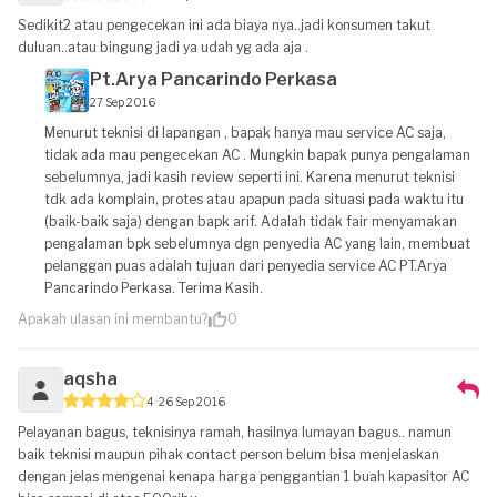
Sedikit2 atau pengecekan ini ada biaya nya..jadi konsumen takut
duluan..atau bingung jadi ya udah yg ada aja .
Pt.Arya Pancarindo Perkasa
27 Sep 2016
Menurut teknisi di lapangan , bapak hanya mau service AC saja,
tidak ada mau pengecekan AC . Mungkin bapak punya pengalaman
sebelumnya, jadi kasih review seperti ini. Karena menurut teknisi
tdk ada komplain, protes atau apapun pada situasi pada waktu itu
(baik-baik saja) dengan bapk arif. Adalah tidak fair menyamakan
pengalaman bpk sebelumnya dgn penyedia AC yang lain, membuat
pelanggan puas adalah tujuan dari penyedia service AC PT.Arya
Pancarindo Perkasa. Terima Kasih.
Apakah ulasan ini membantu?
0
aqsha
4
26 Sep 2016
Pelayanan bagus, teknisinya ramah, hasilnya lumayan bagus.. namun
baik teknisi maupun pihak contact person belum bisa menjelaskan
dengan jelas mengenai kenapa harga penggantian 1 buah kapasitor AC