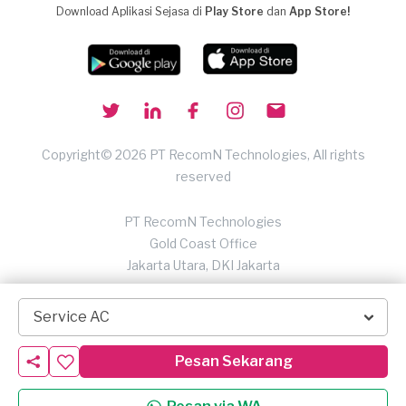
Download Aplikasi Sejasa di
Play Store
dan
App Store!
Copyright© 2026 PT RecomN Technologies, All rights
reserved
PT RecomN Technologies
Gold Coast Office
Jakarta Utara, DKI Jakarta
Service AC
Pesan Sekarang