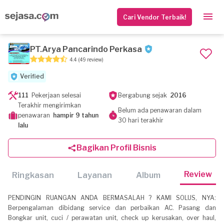
Cari Vendor Terbaik!
PT.Arya Pancarindo Perkasa
4.4
(49 review)
Verified
111
Pekerjaan selesai
Bergabung sejak
2016
Terakhir mengirimkan
Belum ada penawaran dalam
penawaran
hampir 9 tahun
30 hari terakhir
lalu
Bagikan Profil Bisnis
Review
Ringkasan
Layanan
Album
PENDINGIN RUANGAN ANDA BERMASALAH ? KAMI SOLUS, NYA:
Berpengalaman dibidang service dan perbaikan AC. Pasang dan
Bongkar unit, cuci / perawatan unit, check up kerusakan, over haul,