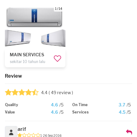
1 / 14
MAIN SERVICES
sekitar 10 tahun lalu
Review
4.4
( 49 review )
4.6
/5
3.7
/5
Quality
On Time
4.6
/5
4.5
/5
Value
Services
arif
1
26 Sep 2016