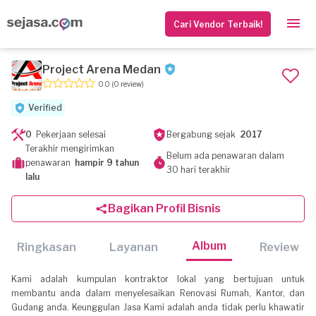
Cari Vendor Terbaik!
Project Arena Medan
0.0
(0 review)
Verified
0
Pekerjaan selesai
Bergabung sejak
2017
Terakhir mengirimkan
Belum ada penawaran dalam
penawaran
hampir 9 tahun
30 hari terakhir
lalu
Bagikan Profil Bisnis
Album
Ringkasan
Layanan
Review
Kami adalah kumpulan kontraktor lokal yang bertujuan untuk
membantu anda dalam menyelesaikan Renovasi Rumah, Kantor, dan
Gudang anda. Keunggulan Jasa Kami adalah anda tidak perlu khawatir