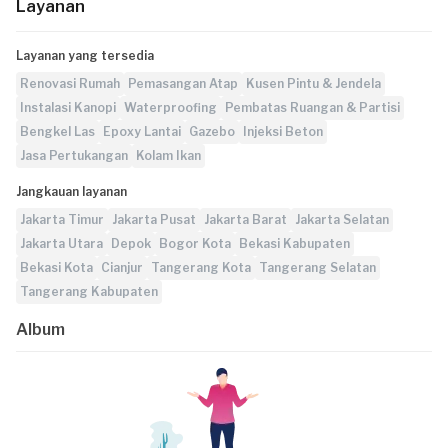
Layanan
Layanan yang tersedia
Renovasi Rumah
Pemasangan Atap
Kusen Pintu & Jendela
Instalasi Kanopi
Waterproofing
Pembatas Ruangan & Partisi
Bengkel Las
Epoxy Lantai
Gazebo
Injeksi Beton
Jasa Pertukangan
Kolam Ikan
Jangkauan layanan
Jakarta Timur
Jakarta Pusat
Jakarta Barat
Jakarta Selatan
Jakarta Utara
Depok
Bogor Kota
Bekasi Kabupaten
Bekasi Kota
Cianjur
Tangerang Kota
Tangerang Selatan
Tangerang Kabupaten
Album