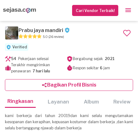
Cari Vendor Terbaik!
Prabu jaya mandiri
5.0
(26 review)
Verified
54
Pekerjaan selesai
Bergabung sejak
2021
Terakhir mengirimkan
Respon sekitar
6
jam
penawaran
7 hari lalu
Bagikan Profil Bisnis
Ringkasan
Layanan
Album
Review
kami berkerja dari tahun 20019dan kami selalu mengutamakan
kesopanan dan kerapihan, kepuasan kostumer dalam berkerja ,dan kami
selalu bertanggung njawab dalam berkerja