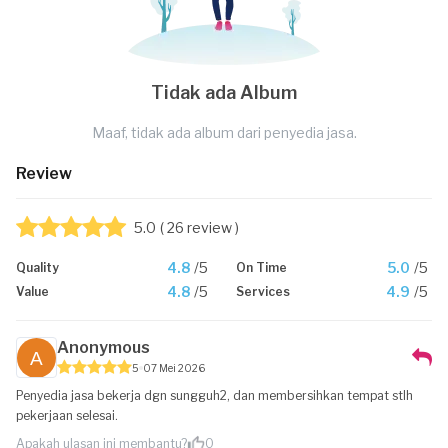
Tidak ada Album
Maaf, tidak ada album dari penyedia jasa.
Review
5.0
( 26 review )
4.8
/5
5.0
/5
Quality
On Time
4.8
/5
4.9
/5
Value
Services
Anonymous
5
07 Mei 2026
Penyedia jasa bekerja dgn sungguh2, dan membersihkan tempat stlh
pekerjaan selesai.
Apakah ulasan ini membantu?
0