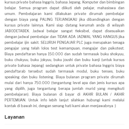
kursus private bahasa Inggris, bahasa Jepang, Komputer dan bimbingan
belajar. Semua program dapat diikuti oleh pelajar, mahasiswa dan
umum. Pembelajaran kami dilakukan private dirumah pembelajar
dengan biaya yang PALING TERJANGKAU jika dibandingkan dengan
kursus private lainnya. Kami siap datang kerumah anda di wilayah
JABODETABEK. Jadwal belajar sangat fleksibel, dapat disesuaikan
dengan jadwal pembelajar dan TIDAK ADA JADWAL YANG HANGUS jika
pembelajar ijin sakit. SELURUH PENGAJAR PLC juga merupakan tenaga
pengajar yang telah lolos test kemampuan, mengajar dan psikotest.
Biaya pendaftaran hanya 150.000 dan sudah termasuk buku shokyuu,
buku chukyuu, buku jokyuu, buku joushi dan buku kanji (untuk kursus
private bahasa Jepang) sedangkan untuk private bahasa Inggris biaya
pendaftarab tersebut sudah termasuk modul, buku tenses, buku
speaking dan buku listening. Biaya bulanan program private dirumah
mulai dari hanya 750.000 (tergantung level apa dan jenis kursus apa
yang dipilih, juga tergantung berapa jumlah murid yang mengikuti
pembelajaran). Biaya bulanan di bayar di AKHIR BULAN / AKHIR
PERTEMUAN. Untuk info lebih lanjut silahkan hubungi kami melalui
kontak di bawah ini, dengan senang hati kami akan menjawabnya :)
Layanan