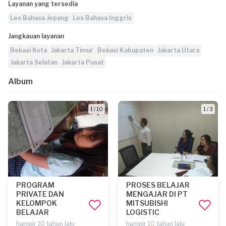
Layanan yang tersedia
Les Bahasa Jepang
Les Bahasa Inggris
Jangkauan layanan
Bekasi Kota
Jakarta Timur
Bekasi Kabupaten
Jakarta Utara
Jakarta Selatan
Jakarta Pusat
Album
1 / 10
1 / 3
PROGRAM
PROSES BELAJAR
PRIVATE DAN
MENGAJAR DI PT
KELOMPOK
MITSUBISHI
BELAJAR
LOGISTIC
hampir 10 tahun lalu
hampir 10 tahun lalu