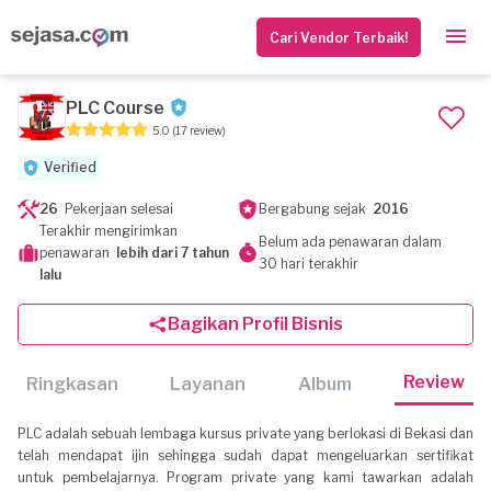
Cari Vendor Terbaik!
PLC Course
5.0
(17 review)
Verified
26
Pekerjaan selesai
Bergabung sejak
2016
Terakhir mengirimkan
Belum ada penawaran dalam
penawaran
lebih dari 7 tahun
30 hari terakhir
lalu
Bagikan Profil Bisnis
Review
Ringkasan
Layanan
Album
PLC adalah sebuah lembaga kursus private yang berlokasi di Bekasi dan
telah mendapat ijin sehingga sudah dapat mengeluarkan sertifikat
untuk pembelajarnya. Program private yang kami tawarkan adalah