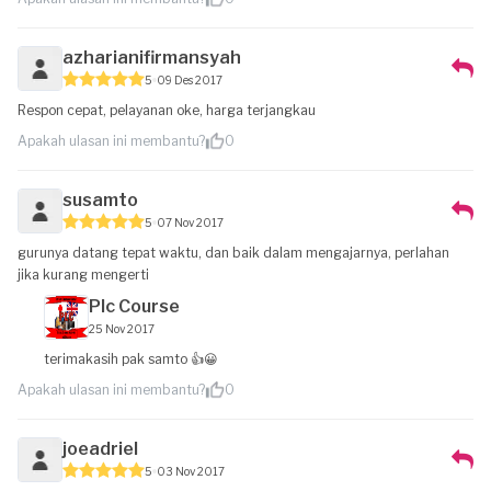
azharianifirmansyah
5
09 Des 2017
Respon cepat, pelayanan oke, harga terjangkau
Apakah ulasan ini membantu?
0
susamto
5
07 Nov 2017
gurunya datang tepat waktu, dan baik dalam mengajarnya, perlahan
jika kurang mengerti
Plc Course
25 Nov 2017
terimakasih pak samto 👍😀
Apakah ulasan ini membantu?
0
joeadriel
5
03 Nov 2017