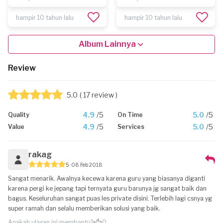
hampir 10 tahun lalu
hampir 10 tahun lalu
Album Lainnya
Review
5.0
( 17 review )
4.9
/5
5.0
/5
Quality
On Time
4.9
/5
5.0
/5
Value
Services
rakag
5
08 Feb 2018
Sangat menarik. Awalnya kecewa karena guru yang biasanya diganti
karena pergi ke jepang tapi ternyata guru barunya jg sangat baik dan
bagus. Keseluruhan sangat puas les private disini. Terlebih lagi csnya yg
super ramah dan selalu memberikan solusi yang baik.
Apakah ulasan ini membantu?
0