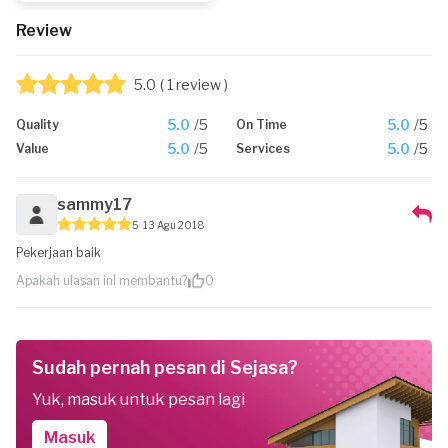
Review
5.0
( 1 review )
5.0
/5
5.0
/5
Quality
On Time
5.0
/5
5.0
/5
Value
Services
sammy17
5
13 Agu 2018
Pekerjaan baik
Apakah ulasan ini membantu?
0
Sudah pernah pesan di Sejasa?
Yuk, masuk untuk pesan lagi
Masuk