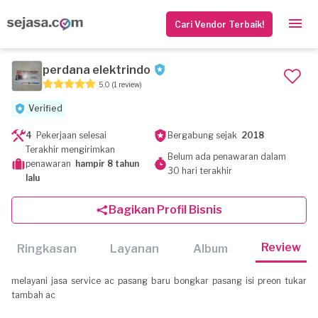
Cari Vendor Terbaik!
perdana elektrindo
5.0
(1 review)
Verified
4
Pekerjaan selesai
Bergabung sejak
2018
Terakhir mengirimkan
Belum ada penawaran dalam
penawaran
hampir 8 tahun
30 hari terakhir
lalu
Bagikan Profil Bisnis
Review
Ringkasan
Layanan
Album
melayani jasa service ac pasang baru bongkar pasang isi preon tukar
tambah ac