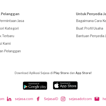
 Pelanggan
Untuk Penyedia J
Permintaan Jasa
Bagaimana Cara Ke
ori Kategori
Buat Profil Usaha
k Terbaru
Bantuan Penyedia 
si Kami
an Pelanggan
Download Aplikasi Sejasa di
Play Store
dan
App Store!
com
sejasa.com
SejasaID
sejasadotcom
h