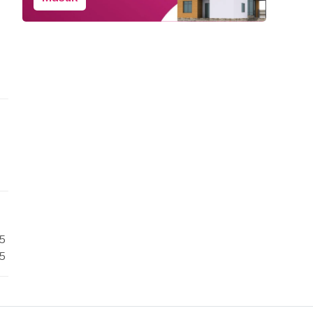
/5
/5