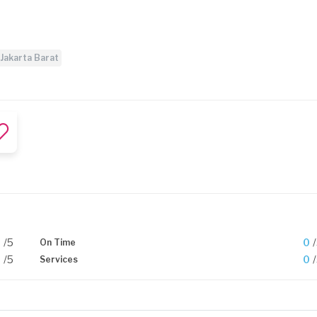
Jakarta Barat
0
/5
0
On Time
0
/5
0
Services