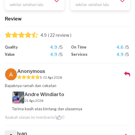
sekitar setahun lalu
sekitar setahun lalu
Review
4.9
( 22 review )
4.9
/5
4.6
/5
Quality
On Time
4.9
/5
4.9
/5
Value
Services
Anonymous
5
01 Agu 2026
Bapaknya ramah dan cekatan
Andre Windiarto
01 Agu 2026
Terima kasih atas bintang dan ulasannya
Apakah ulasan ini membantu?
0
Ivan