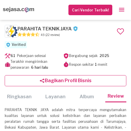
Cari Vendor Terbaik!
PARAHITA TEKNIK JAYA
4.9
(22 review)
Verified
61
Pekerjaan selesai
Bergabung sejak
2025
Terakhir mengirimkan
Respon sekitar
1
menit
penawaran
6 hari lalu
Bagikan Profil Bisnis
Review
Ringkasan
Layanan
Album
PARAHITA TEKNIK JAYA adalah mitra terpercaya mengutamakan
kualitas layanan untuk solusi kelistrikan dan layanan perbaikan
peralatan rumah tangga serta fasilitas perusahaan di Tarumajaya,
Bekasi Kabupaten, Jawa Barat. Layanan utama kami - Kelistrikan, -