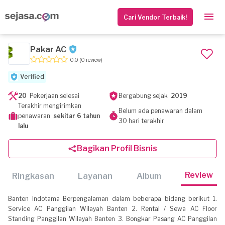
Cari Vendor Terbaik!
Pakar AC
0.0
(0 review)
Verified
20
Pekerjaan selesai
Bergabung sejak
2019
Terakhir mengirimkan
Belum ada penawaran dalam
penawaran
sekitar 6 tahun
30 hari terakhir
lalu
Bagikan Profil Bisnis
Review
Ringkasan
Layanan
Album
Banten Indotama Berpengalaman dalam beberapa bidang berikut 1.
Service AC Panggilan Wilayah Banten 2. Rental / Sewa AC Floor
Standing Panggilan Wilayah Banten 3. Bongkar Pasang AC Panggilan