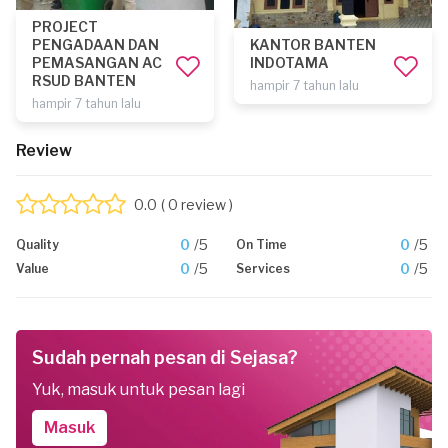
PROJECT
PENGADAAN DAN
KANTOR BANTEN
PEMASANGAN AC
INDOTAMA
RSUD BANTEN
hampir 7 tahun lalu
hampir 7 tahun lalu
Review
0.0
( 0 review )
0
/5
0
/5
Quality
On Time
0
/5
0
/5
Value
Services
Sudah pernah pesan di Sejasa?
Yuk, masuk untuk pesan lagi
Masuk