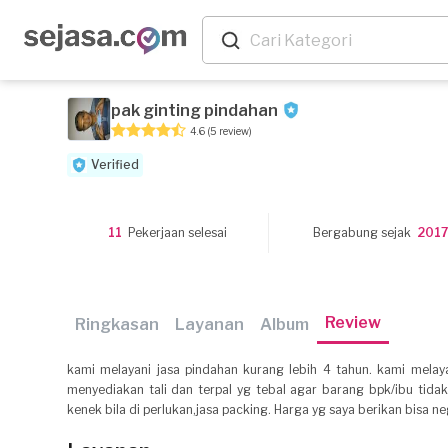
pak ginting pindahan
4.6
(5 review)
Verified
11
Pekerjaan selesai
Bergabung sejak
2017
Review
Ringkasan
Layanan
Album
kami melayani jasa pindahan kurang lebih 4 tahun. kami mela
menyediakan tali dan terpal yg tebal agar barang bpk/ibu tida
kenek bila di perlukan,jasa packing. Harga yg saya berikan bisa neg