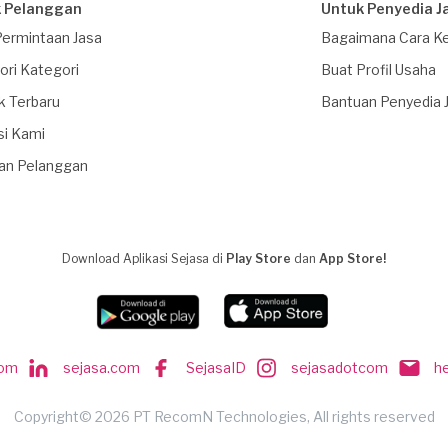
 Pelanggan
Untuk Penyedia J
Permintaan Jasa
Bagaimana Cara Ke
ori Kategori
Buat Profil Usaha
k Terbaru
Bantuan Penyedia 
si Kami
an Pelanggan
Download Aplikasi Sejasa di
Play Store
dan
App Store!
com
sejasa.com
SejasaID
sejasadotcom
h
Copyright© 2026 PT RecomN Technologies, All rights reserved