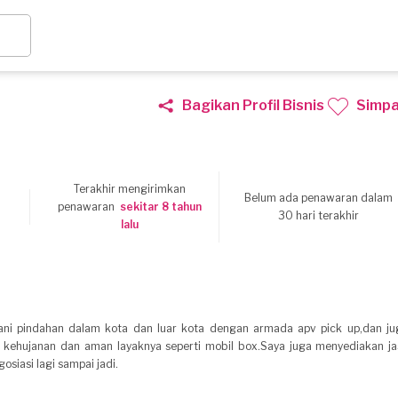
Bagikan Profil Bisnis
Simp
Terakhir mengirimkan
Belum ada penawaran dalam
penawaran
sekitar 8 tahun
30 hari terakhir
lalu
yani pindahan dalam kota dan luar kota dengan armada apv pick up,dan ju
k kehujanan dan aman layaknya seperti mobil box.Saya juga menyediakan ja
osiasi lagi sampai jadi.