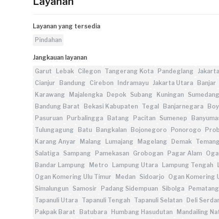
Layanan
Layanan yang tersedia
Pindahan
Jangkauan layanan
Garut
Lebak
Cilegon
Tangerang Kota
Pandeglang
Jakart
Cianjur
Bandung
Cirebon
Indramayu
Jakarta Utara
Banjar
Karawang
Majalengka
Depok
Subang
Kuningan
Sumedan
Bandung Barat
Bekasi Kabupaten
Tegal
Banjarnegara
Boyo
Pasuruan
Purbalingga
Batang
Pacitan
Sumenep
Banyuma
Tulungagung
Batu
Bangkalan
Bojonegoro
Ponorogo
Prob
Karang Anyar
Malang
Lumajang
Magelang
Demak
Teman
Salatiga
Sampang
Pamekasan
Grobogan
Pagar Alam
Ogan
Bandar Lampung
Metro
Lampung Utara
Lampung Tengah
Ogan Komering Ulu Timur
Medan
Sidoarjo
Ogan Komering 
Simalungun
Samosir
Padang Sidempuan
Sibolga
Pematang
Tapanuli Utara
Tapanuli Tengah
Tapanuli Selatan
Deli Serda
Pakpak Barat
Batubara
Humbang Hasudutan
Mandailing Na