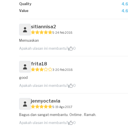
4.
Quality
4.
Value
sitiannisa2
5
24 Feb 2018
Memuaskan
Apakah ulasan ini membantu?
0
frita18
3
20 Feb 2018
good
Apakah ulasan ini membantu?
0
jennyoctavia
5
19 Agu 2017
Bagus dan sangat membantu. Ontime . Ramah.
Apakah ulasan ini membantu?
0