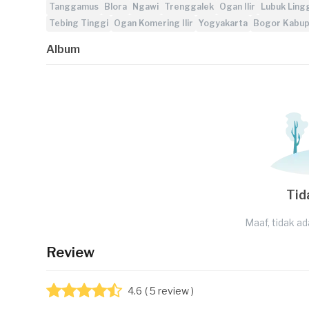
Tanggamus
Blora
Ngawi
Trenggalek
Ogan Ilir
Lubuk Ling
Tebing Tinggi
Ogan Komering Ilir
Yogyakarta
Bogor Kabup
Album
Tid
Maaf, tidak ad
Review
4.6
( 5 review )