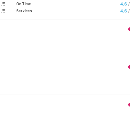
6
/5
4.6
On Time
6
/5
4.6
Services