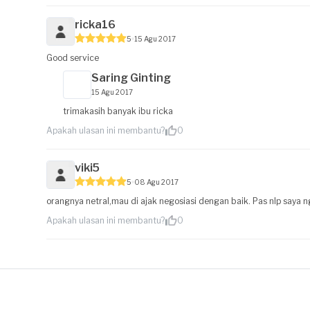
ricka16
5
15 Agu 2017
Good service
Saring Ginting
15 Agu 2017
trimakasih banyak ibu ricka
Apakah ulasan ini membantu?
0
viki5
5
08 Agu 2017
orangnya netral,mau di ajak negosiasi dengan baik. Pas nlp saya
Apakah ulasan ini membantu?
0