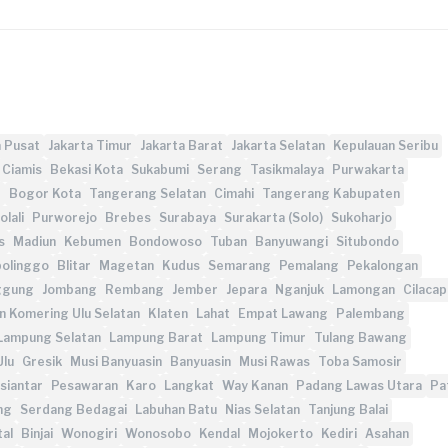
a Pusat
Jakarta Timur
Jakarta Barat
Jakarta Selatan
Kepulauan Seribu
Ciamis
Bekasi Kota
Sukabumi
Serang
Tasikmalaya
Purwakarta
g
Bogor Kota
Tangerang Selatan
Cimahi
Tangerang Kabupaten
lali
Purworejo
Brebes
Surabaya
Surakarta (Solo)
Sukoharjo
s
Madiun
Kebumen
Bondowoso
Tuban
Banyuwangi
Situbondo
olinggo
Blitar
Magetan
Kudus
Semarang
Pemalang
Pekalongan
ggung
Jombang
Rembang
Jember
Jepara
Nganjuk
Lamongan
Cilacap
 Komering Ulu Selatan
Klaten
Lahat
Empat Lawang
Palembang
Lampung Selatan
Lampung Barat
Lampung Timur
Tulang Bawang
Ulu
Gresik
Musi Banyuasin
Banyuasin
Musi Rawas
Toba Samosir
siantar
Pesawaran
Karo
Langkat
Way Kanan
Padang Lawas Utara
Pa
ng
Serdang Bedagai
Labuhan Batu
Nias Selatan
Tanjung Balai
tal
Binjai
Wonogiri
Wonosobo
Kendal
Mojokerto
Kediri
Asahan