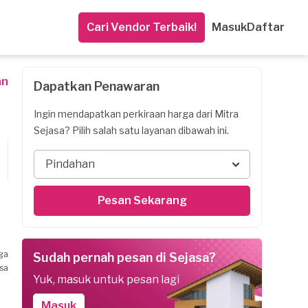
Cari Vendor Terbaik!
Masuk
Daftar
an
Dapatkan Penawaran
Ingin mendapatkan perkiraan harga dari Mitra
Sejasa? Pilih salah satu layanan dibawah ini.
Pindahan
Pesan Sekarang
ga
Sudah pernah pesan di Sejasa?
sa
Yuk, masuk untuk pesan lagi
Masuk