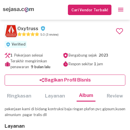
Cari Vendor Terbaik!
Oxytruss
5.0
(3 review)
Verified
1
Pekerjaan selesai
Bergabung sejak
2023
Terakhir mengirimkan
Respon sekitar
1
jam
penawaran
9 bulan lalu
Bagikan Profil Bisnis
Album
Ringkasan
Layanan
Review
pekerjaan kami di bidang kontruksi baja ringan plafon pvc.gipsum,kusen
almunium .pagar tralis dll
Layanan