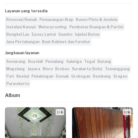
Layanan yang tersedia
Renovasi Rumah
Pemasangan Atap
Kusen Pintu & Jendela
Instalasi Kanopi
Waterproofing
Pembatas Ruangan & Partisi
Bengkel Las
Epoxy Lantai
Gazebo
Injeksi Beton
Jasa Pertukangan
Buat Kabinet dan Furnitur
Jangkauan layanan
Semarang
Boyolali
Pemalang
Salatiga
Tegal
Batang
Magelang
Jepara
Blora
Brebes
Surakarta (Solo)
Temanggung
Pati
Kendal
Pekalongan
Demak
Grobogan
Rembang
Sragen
Purwokerto
Album
1 / 6
1 / 6