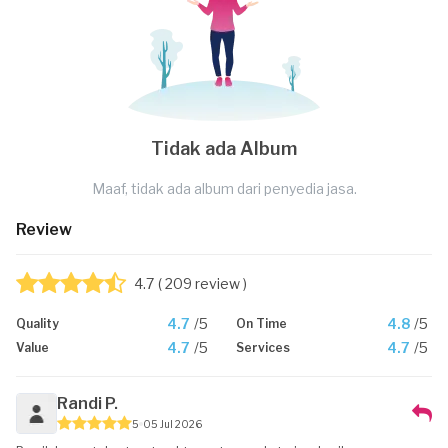
Tidak ada Album
Maaf, tidak ada album dari penyedia jasa.
Review
4.7
( 209 review )
4.7
/5
4.8
/5
Quality
On Time
4.7
/5
4.7
/5
Value
Services
Randi P.
5
05 Jul 2026