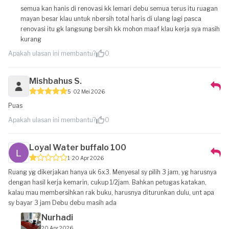
semua kan hanis di renovasi kk lemari debu semua terus itu ruagan
mayan besar klau untuk nbersih total haris di ulang lagi pasca
renovasi itu gk langsung bersih kk mohon maaf klau kerja sya masih
kurang
Apakah ulasan ini membantu?
0
Mishbahus S.
5
02 Mei 2026
Puas
Apakah ulasan ini membantu?
0
Loyal Water buffalo 100
1
20 Apr 2026
Ruang yg dikerjakan hanya uk 6x3. Menyesal sy pilih 3 jam, yg harusnya
dengan hasil kerja kemarin, cukup 1/2jam. Bahkan petugas katakan,
kalau mau membersihkan rak buku, harusnya diturunkan dulu, unt apa
sy bayar 3 jam Debu debu masih ada
Nurhadi
20 Apr 2026