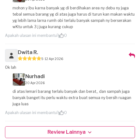
mohon y ibu karna banyak yg di berdihakan area ny debu ny juga
tebal semua barang yg di atas juga harus di turun kan makan waktu
yg lebih lama larna rumh obi terlalu banyak sampah ny berserakan
wKtu untuk 3 j juga kurang cukup
Apakah ulasan ini membantu?
0
Dwita R.
5
12 Apr 2026
Ok lah
Nurhadi
20 Apr 2026
di atas lemari barang terlalu banyak dan berat,, dan sampah juga
banyak banget itu perlu waktu extra buat semua ny bersih ruagan
juga luas
Apakah ulasan ini membantu?
0
Review Lainnya