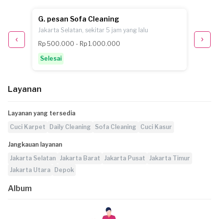
G. pesan Sofa Cleaning
S.F. p
Jakarta Selatan, sekitar 5 jam yang lalu
Jakarta
Rp 500.000 - Rp 1.000.000
Selesa
Selesai
Layanan
Layanan yang tersedia
Cuci Karpet
Daily Cleaning
Sofa Cleaning
Cuci Kasur
Jangkauan layanan
Jakarta Selatan
Jakarta Barat
Jakarta Pusat
Jakarta Timur
Jakarta Utara
Depok
Album