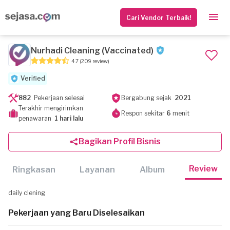
Cari Vendor Terbaik!
Nurhadi Cleaning (Vaccinated)
4.7
(209 review)
Verified
882
Pekerjaan selesai
Bergabung sejak
2021
Terakhir mengirimkan
Respon sekitar
6
menit
penawaran
1 hari lalu
Bagikan Profil Bisnis
Review
Ringkasan
Layanan
Album
daily clening
Pekerjaan yang Baru Diselesaikan