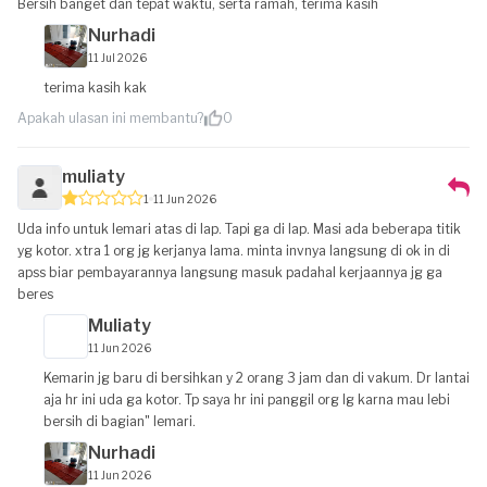
Bersih banget dan tepat waktu, serta ramah, terima kasih
Nurhadi
11 Jul 2026
terima kasih kak
Apakah ulasan ini membantu?
0
muliaty
1
11 Jun 2026
Uda info untuk lemari atas di lap. Tapi ga di lap. Masi ada beberapa titik
yg kotor. xtra 1 org jg kerjanya lama. minta invnya langsung di ok in di
apss biar pembayarannya langsung masuk padahal kerjaannya jg ga
beres
Muliaty
11 Jun 2026
Kemarin jg baru di bersihkan y 2 orang 3 jam dan di vakum. Dr lantai
aja hr ini uda ga kotor. Tp saya hr ini panggil org lg karna mau lebi
bersih di bagian" lemari.
Nurhadi
11 Jun 2026