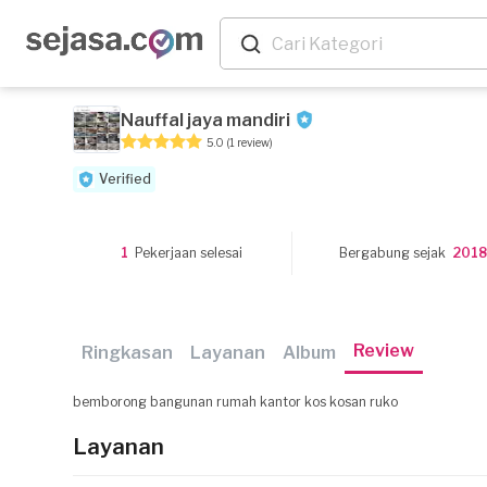
Nauffal jaya mandiri
5.0
(1 review)
Verified
1
Pekerjaan selesai
Bergabung sejak
201
Review
Ringkasan
Layanan
Album
bemborong bangunan rumah kantor kos kosan ruko
Layanan