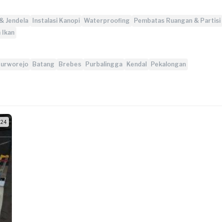
& Jendela
Instalasi Kanopi
Waterproofing
Pembatas Ruangan & Partisi
 Ikan
urworejo
Batang
Brebes
Purbalingga
Kendal
Pekalongan
/ 24