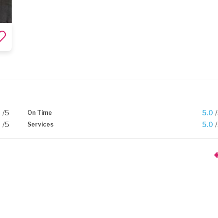
0
/5
5.0
On Time
0
/5
5.0
Services