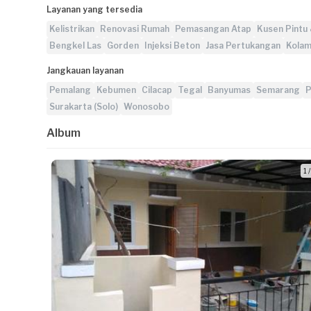
Layanan yang tersedia
Kelistrikan
Renovasi Rumah
Pemasangan Atap
Kusen Pintu 
Bengkel Las
Gorden
Injeksi Beton
Jasa Pertukangan
Kolam
Jangkauan layanan
Pemalang
Kebumen
Cilacap
Tegal
Banyumas
Semarang
P
Surakarta (Solo)
Wonosobo
Album
1 