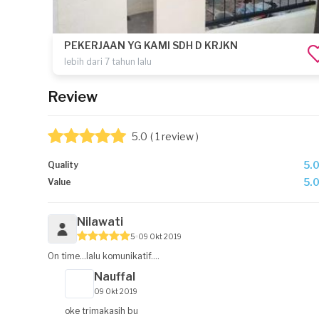
PEKERJAAN YG KAMI SDH D KRJKN
lebih dari 7 tahun lalu
Review
5.0
( 1 review )
5.
Quality
5.
Value
Nilawati
5
09 Okt 2019
On time...lalu komunikatif....
Nauffal
09 Okt 2019
oke trimakasih bu